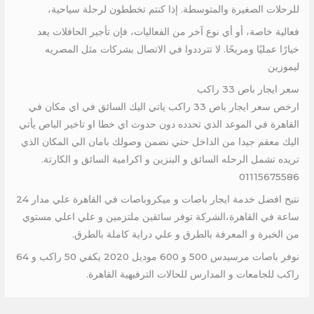
للرحلات الصغيرة والمتوسطة. إذا كنتم تخططون لرحلة سياحية،
فعالية خاصة، أو أي نوع آخر من الفعاليات، فإن تأجير الحافلات يعد
خيارًا عمليًا ومريحًا. لا تترددوا في الاتصال بشركات مثل المصريه
ليموزين
سعر ايجار باص 33 راكب
ارخص سعر ايجار باص 33 راكب ياتي اليك السائق في اي مكان في
القاهرة في الموعد الذي تحدده دون حدوث اي خطا او تاخير الباص يأتي
اليك معقم جيدا من الداخل حتي نضمن وصولك بامان الي المكان الذي
تريده تشمل الرحله السائق و البنزين و اكرامية السائق و الكارتة.
01115675586
نتيح افضل خدمة ايجار باصات و ميكروباصات في القاهرة علي مدار 24
ساعة في القاهرة،الشركة توفر سائقين ملتزمين و علي اعلي مستوي
من الخبرة و المعرفة بالطرق و علي دراية كاملة بالطرق.
نوفر باصات مرسيدس 500 و 600 موديل 2020 يكفي 50 راكب و 64
راكب للجامعات و المدارس للحالات الترفيهية القاهرة.