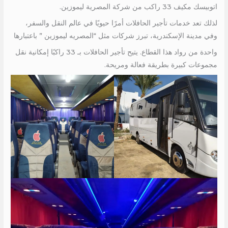
اتوبيسك مكيف 33 راكب من شركة المصرية ليموزين.
لذلك تعد خدمات تأجير الحافلات أمرًا حيويًا في عالم النقل والسفر،
وفي مدينة الإسكندرية، تبرز شركات مثل “المصريه ليموزين ” باعتبارها
واحدة من رواد هذا القطاع. يتيح تأجير الحافلات بـ 33 راكبًا إمكانية نقل
مجموعات كبيرة بطريقة فعالة ومريحة.