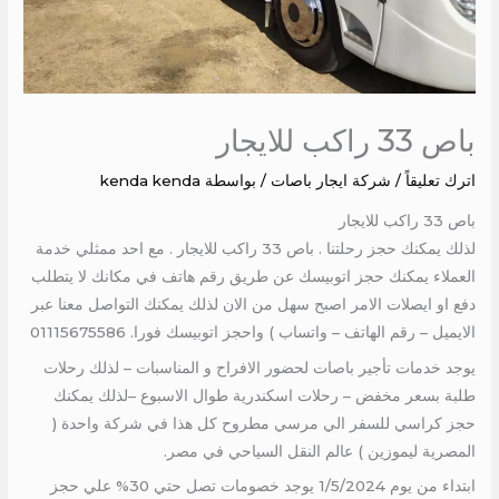
باص 33 راكب للايجار
اترك تعليقاً
/
شركة ايجار باصات
/ بواسطة
kenda kenda
باص 33 راكب للايجار
لذلك يمكنك حجز رحلتنا . باص 33 راكب للايجار . مع احد ممثلي خدمة
العملاء يمكنك حجز اتوبيسك عن طريق رقم هاتف في مكانك لا يتطلب
دفع او ايصلات الامر اصبح سهل من الان لذلك يمكنك التواصل معنا عبر
الايميل – رقم الهاتف – واتساب ) واحجز اتوبيسك فورا. 01115675586
يوجد خدمات تأجير باصات لحضور الافراح و المناسبات – لذلك رحلات
طلبة بسعر مخفض – رحلات اسكندرية طوال الاسبوع –لذلك يمكنك
حجز كراسي للسفر الي مرسي مطروح كل هذا في شركة واحدة (
المصرية ليموزين ) عالم النقل السياحي في مصر.
ابتداء من يوم 1/5/2024 يوجد خصومات تصل حتي 30% علي حجز