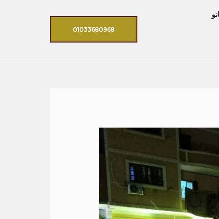
نو
01033680968