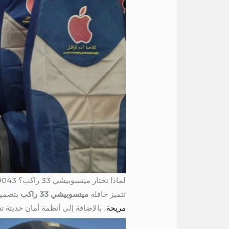
لماذا تختار ميتسوبيشي 33 راكب؟ 01016549043 / باص 33 راكب للايجار الي مطروح
تتميز حافلة
ميتسوبيشي 33 راكب
بتصميم
مريحة
، بالإضافة إلى أنظمة أمان حديثة ت