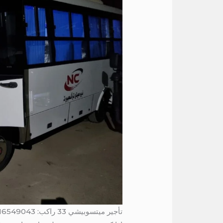
تأجير ميتسوبيشي 33 راكب: 01016549043 / باص 33 راكب للايجار الي مطروح