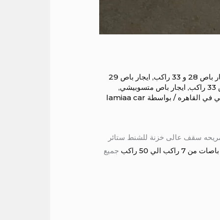
اص 28 و 33 راكب
,
ايجار باص 29
كب
,
ايجار باص متسوبيشي
,
 في القاهره
/ بواسطة
lamiaa car
ف كراسي متحركه مريحه سقف عالى خزنة للشنط ستائر
 الي 50 راكب
جميع