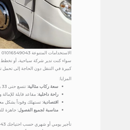
الاستخدامات المتنوعة 01016549043
سواء كنت تدير شركة سياحية، أو تخطط لر
كبيرة في التنقل دون الحاجة إلى تحمل تكا
المزايا:
سعة ركاب مثالية
: تتسع حتى 33 راكب، مما يجعلها مناسبة للمجموعات المتوسطة والكبيرة.
راحة داخلية
: مقاعد قابلة للإمالة 
اقتصادية
: تستهلك وقوداً بشكل مع
مناسبة لجميع الفصول
: جاهزة لل
تأجير يومي أو شهري حسب احتياجك 01016549043