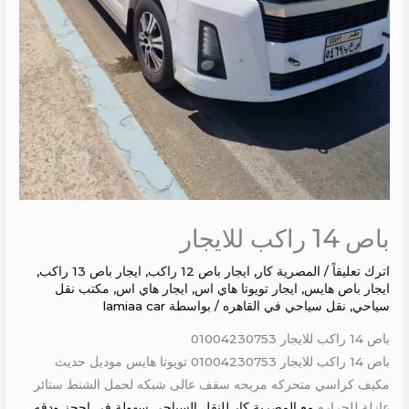
باص 14 راكب للايجار
اترك تعليقاً
/
المصرية كار
,
ايجار باص 12 راكب
,
ايجار باص 13 راكب
,
ايجار باص هايس
,
ايجار تويوتا هاي اس
,
ايجار هاي اس
,
مكتب نقل
سياحي
,
نقل سياحي في القاهره
/ بواسطة
lamiaa car
باص 14 راكب للايجار 01004230753
باص 14 راكب للايجار 01004230753 تويوتا هايس موديل حديث
مكيف كراسي متحركه مريحه سقف عالى شبكه لحمل الشنط ستائر
عازلة للحراره
مع المصرية كار للنقل السياحي سهولة في احجز ودقه