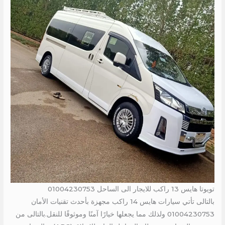
تويوتا هايس 13 راكب للايجار الى الساحل 01004230753
بالتالى تأتي سيارات هايس 14 راكب مجهزة بأحدث تقنيات الأمان
01004230753 ولذلك مما يجعلها خيارًا آمنًا وموثوقًا للنقل.بالتالى من