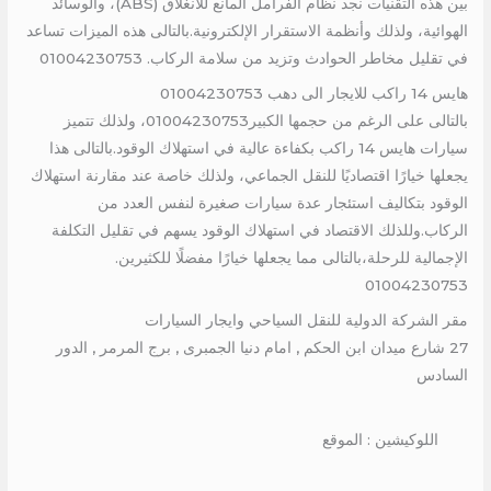
بين هذه التقنيات نجد نظام الفرامل المانع للانغلاق (ABS)، والوسائد
الهوائية، ولذلك وأنظمة الاستقرار الإلكترونية.بالتالى هذه الميزات تساعد
في تقليل مخاطر الحوادث وتزيد من سلامة الركاب. 01004230753
هايس 14 راكب للايجار الى دهب 01004230753
بالتالى على الرغم من حجمها الكبير01004230753، ولذلك تتميز
سيارات هايس 14 راكب بكفاءة عالية في استهلاك الوقود.بالتالى هذا
يجعلها خيارًا اقتصاديًا للنقل الجماعي، ولذلك خاصة عند مقارنة استهلاك
الوقود بتكاليف استئجار عدة سيارات صغيرة لنفس العدد من
الركاب.وللذلك الاقتصاد في استهلاك الوقود يسهم في تقليل التكلفة
الإجمالية للرحلة،بالتالى مما يجعلها خيارًا مفضلًا للكثيرين.
01004230753
مقر الشركة الدولية للنقل السياحي وايجار السيارات
27 شارع ميدان ابن الحكم , امام دنيا الجمبرى , برج المرمر , الدور
السادس
اللوكيشين : الموقع