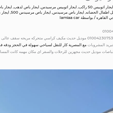
يجار اتوبيس 50 راكب
,
ايجار اتوبيس مرسيدس
,
ايجار باص لدهب
,
ايجار ب
ل اطفال الحضانه
,
ايجار باص مرسيدس
,
ايجار باص مرسيدس 500
,
ايجار 
ي القاهره
/ بواسطة
lamiaa car
باص مرسيدس للايجار اليومى 50 راكب 01004230753 موديل حديث مكيف كراسي متحركه 
بريد المشروبات
مع المصرية كار للنقل لسياحي سهولة في الحجز ودقه في
 الى 50 راكب جميع الباصات موديل حديث مجهزين للرحلات والسفر اى مكان مهمه كانت ا