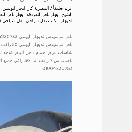
اترك تعليقاً
/
المصرية كار
,
ايجار اتوبيس
,
ا
الشيخ
,
ايجار باص للغردقة
,
ايجار باص لنق
للايجار
,
مكتب نقل سياحي
,
نقل سياحي ف
باص مرسيدس للايجار اليومى 01004230753
شاشات عرض حمام داخل الباص ثلاجه لت
باصات من 7 راكب
01004230753