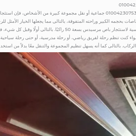
باصات بحجمه الكبير وراحته المتفوقة، بالتالى مما يجعلها الخيار الأمثل ل
دعونا نلقي نظرة على بعض الفوائد الرئيسية لاستئجار باص مرسيدس بسعة 50 
اء كنت تنظم رحلة لفريق رياضي، أو رحلة مدرسية، أو حتى رحلة سياحية 