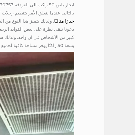
ايجار باص 50 راكب الى الغردقة 01004230753
بالتالى عندما يتعلق الأمر بتنظيم رحلات 01004230753 جماعية أو نقل مجموعة كبيرة من الأشخاص، فإن استئجار
خيارًا مثاليً
ا. ولذلك يتميز هذا النوع من ال
كبير من الأشخاص في آن واحد. ولذلك سو
بسعة 50 راكبًا يوفر مساحة كافية لجميع الركاب. بالتالى كما أنه يسهل تنظيم المجموعة والتنقل معًا بدلاً من استخدام سيارات متعددة. 01004230753