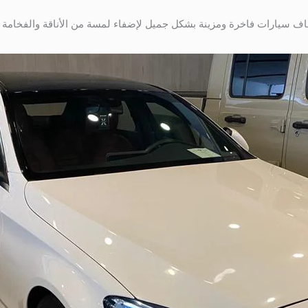
زفاف سيارات فاخرة ومزينة بشكل جميل لإضفاء لمسة من الأناقة والفخامة