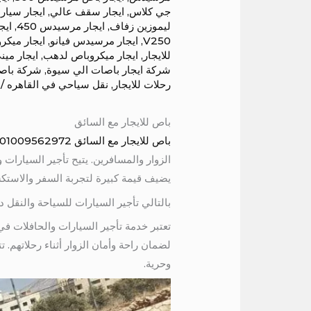
جي كلاس
,
ايجار سقف عالي
,
ايجار سيار
ليموزين زفاف
,
ايجار مرسيدس 450
,
ايج
V250
,
ايجار مرسيدس فيانو
,
ايجار ميكر
للايجار
,
ايجار ميكروباص لدهب
,
ايجار مين
شركة ايجار باصات الي سيوة
,
شركة باص
رحلات للايجار
,
نقل سياحي في القاهره
/ 
باص للايجار مع السائق
باص للايجار مع السائق 01009562972 . في مصر، يعد
الزوار والمسافرين. يتيح تأجير السيارات
يضيف قيمة كبيرة لتجربة السفر والاستكش
بالتالي تأجير السيارات للسياحة والنقل 
تعتبر خدمة تأجير السيارات والحافلات ف
لضمان راحة وأمان الزوار أثناء رحلاتهم.
وحرية.