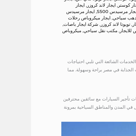
ار كوستر
,
ايجار لاند كروزر
,
ايجار
جار مرسيدس S500
,
ايجار مرسيدس
 دهب سياحي
,
ايجار ميكروباص رحلات
ر
,
تويوتا لاند كروزر
,
شركة ايجار باصات
,
للايجار
,
مكتب نقل سياحي
,
ميكروباص
الخدمات الشائعة التي تلبي احتياجات
ت الجذابة في مصر براحة وسهولة. مما
ات تأجير السيارات مع سائقين محترفين
ول في المدن والمناطق السياحية بمرونة