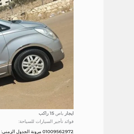
ايجار
باص
15 راكب
فوائد تأجير السيارات للسياحة:
01009562972 مرونة الجدول الزمني: يمكن