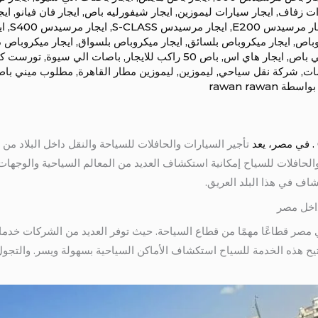
ات زفاف
,
ايجار سيارات ليموزين
,
ايجار شيفورليه باص
,
ايجار فان فيانو
,
ايج
ار مرسيدس E200
,
ايجار مرسيدس S-CLASS
,
ايجار مرسيدس S400
,
اي
وباص
,
ايجار ميكروباص بلسائق
,
ايجار ميكروباص بلسواق
,
ايجار ميكروباص
ي باص
,
ايجار هاي اس
,
باص 50 راكب للايجار
,
باصات الي سيوة
,
تورست كا
ات
,
شركة نقل سياحي
,
ليموزين
,
ليموزين مطار القاهرة
,
مطلوب ميني باص 
بواسطة
rawan rawan
تأجير السيارات والحافلات للسياحة والنقل داخل البلاد من 
 والحافلات للسياح إمكانية استكشاف العديد من المعالم السياحية والوجها
اف في هذا البلد العريق.
داخل مصر
ي مصر قطاعًا مهمًا من قطاع السياحة. حيث توفر العديد من الشركات خدم
 تتيح هذه الخدمة للسياح استكشاف الأماكن السياحية بسهولة ويسر. والتج