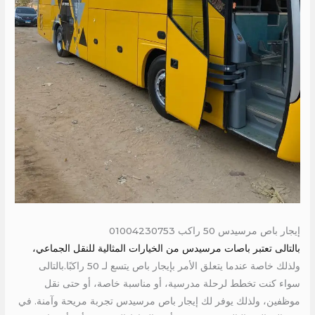
إيجار باص مرسيدس 50 راكب 01004230753
بالتالى تعتبر باصات مرسيدس من الخيارات المثالية للنقل الجماعي،
ولذلك خاصة عندما يتعلق الأمر بإيجار باص يتسع لـ 50 راكبًا.بالتالى
سواء كنت تخطط لرحلة مدرسية، أو مناسبة خاصة، أو حتى نقل
موظفين، ولذلك يوفر لك إيجار باص مرسيدس تجربة مريحة وآمنة. في