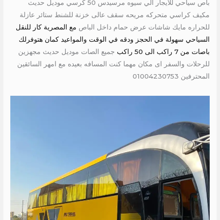
باص سياحي للايجار الي سيوه مرسيدس 50 كرسي موديل حديث
مكيف كراسي متحركه مريحه سقف عالى خزنة للشنط ستائر عازلة
للحراره مايك شاشات عرض حمام داخل الباص
مع المصرية كار للنقل
السياحي سهولة في الحجز ودقه في الوقت والمواعيد كمان هتوفرلك
باصات من 7 راكب الى 50 راكب
جميع الصات موديل حديث مجهزين
للرحلات والسفر اى مكان مهما كنت المسافه بعيده مع امهر السائقين
المحترفين 01004230753