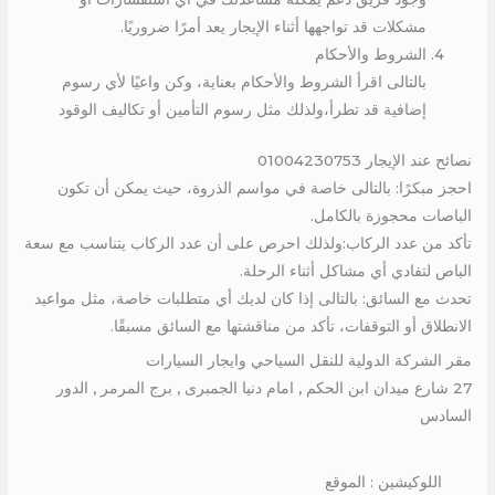
مشكلات قد تواجهها أثناء الإيجار يعد أمرًا ضروريًا.
الشروط والأحكام
بالتالى اقرأ الشروط والأحكام بعناية، وكن واعيًا لأي رسوم
إضافية قد تطرأ،ولذلك مثل رسوم التأمين أو تكاليف الوقود
نصائح عند الإيجار 01004230753
احجز مبكرًا: بالتالى خاصة في مواسم الذروة، حيث يمكن أن تكون
الباصات محجوزة بالكامل.
تأكد من عدد الركاب:ولذلك احرص على أن عدد الركاب يتناسب مع سعة
الباص لتفادي أي مشاكل أثناء الرحلة.
تحدث مع السائق: بالتالى إذا كان لديك أي متطلبات خاصة، مثل مواعيد
الانطلاق أو التوقفات، تأكد من مناقشتها مع السائق مسبقًا.
مقر الشركة الدولية للنقل السياحي وايجار السيارات
27 شارع ميدان ابن الحكم , امام دنيا الجمبرى , برج المرمر , الدور
السادس
اللوكيشين : الموقع