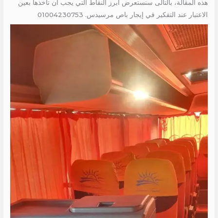
هذه المقالة، بالتالى سنستعرض أبرز النقاط التي يجب أن تأخذها بعين
الاعتبار عند التفكير في إيجار باص مرسيدس. 01004230753