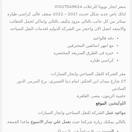
سعر ايجار تويوتا للرحلات 01027549624
لذلك باص جديد شكل حديث 2021 – 2022 سقف عالى كراسى طياره
ستائر من كل جانب بالتالى مزود بتكيف بالتالى واماكن لحمل الحقائب
والامتعه اتصل الان واحجز من الشركه الدوليه لخدمات النقل السياحه
دقه فالواعيد
مع امهر اسائقين المحترفين
خبره فى الطرق السريعه المختصره
كراسي طياره
مقر الشركة للنقل السياحي وايجار السيارات:
27 شارع ميدان ابن الحكم، امام دنيا الجمبري، برج المرمر، الدور
السادس
حلمية الزيتون، مصر، القاهرة.
اللوكيشين
:
الموقع
مواعيد عمل
الشركة للنقل السياحي وايجار السيارات
بالتالي يمكنك زيارة شركتنا حيث
نعمل علي مدار الاسبوع
ماعدا الجمعة.
السبت:
من 9 صباحاً حتي 5 مساءً