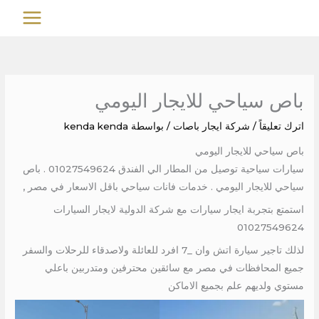
خطي
MAIN
لى
MENU
لمحتوى
باص سياحي للايجار اليومي
اترك تعليقاً
/
شركة ايجار باصات
/ بواسطة
kenda kenda
باص سياحي للايجار اليومي
سيارات سياحية توصيل من المطار الي الفندق 01027549624 . باص
سياحي للايجار اليومي . خدمات فانات سياحي باقل الاسعار في مصر ,
استمتع بتجربة ايجار سيارات مع شركة الدولية لايجار السيارات
01027549624
لذلك تاجير سيارة اتش وان _7 افرد للعائلة ولاصدقاء للرحلات والسفر
جميع المحافظات في مصر مع سائقين محترفين ومتدربين باعلي
مستوي ولديهم علم بجميع الاماكن