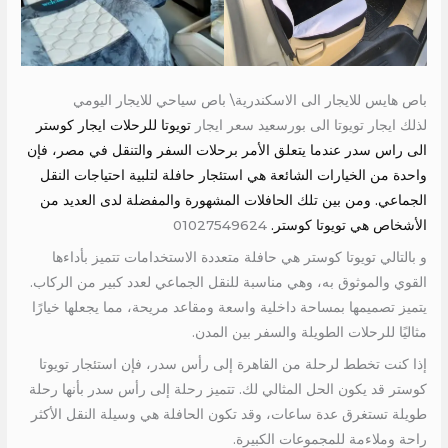
باص هايس للايجار الى الاسكندرية\ باص سياحي للايجار اليومي
لذلك ايجار تويوتا الى بورسعيد سعر ايجار
تويوتا للرحلات ايجار كوستر
الى راس سدر عندما يتعلق الأمر برحلات السفر والتنقل في مصر، فإن
واحدة من الخيارات الشائعة هي استئجار حافلة لتلبية احتياجات النقل
الجماعي. ومن بين تلك الحافلات المشهورة والمفضلة لدى العديد من
الأشخاص هي تويوتا كوستر.
01027549624
و بالتالي تويوتا كوستر هي حافلة متعددة الاستخدامات تتميز بأداءها
القوي والموثوق به، وهي مناسبة للنقل الجماعي لعدد كبير من الركاب.
يتميز تصميمها بمساحة داخلية واسعة ومقاعد مريحة، مما يجعلها خيارًا
مثاليًا للرحلات الطويلة والسفر بين المدن.
إذا كنت تخطط لرحلة من القاهرة إلى رأس سدر، فإن استئجار تويوتا
كوستر قد يكون الحل المثالي لك. تتميز رحلة إلى رأس سدر بأنها رحلة
طويلة تستغرق عدة ساعات، وقد تكون الحافلة هي وسيلة النقل الأكثر
راحة وملاءمة للمجموعات الكبيرة.