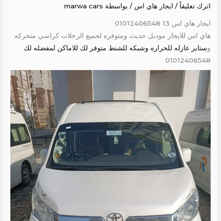
اترك تعليقاً
/
ايجار هاي اس
/ بواسطة
marwa cars
ايجار هاي اس 13 01012406548
هاي اس للايجار موديل حديث ومتوفره لجميع الرحلات كراسي متحركه
و
ستاير عازله للحراره وشبكه للشنط متوفر لك للاماكن لمفضله لك
01012406548