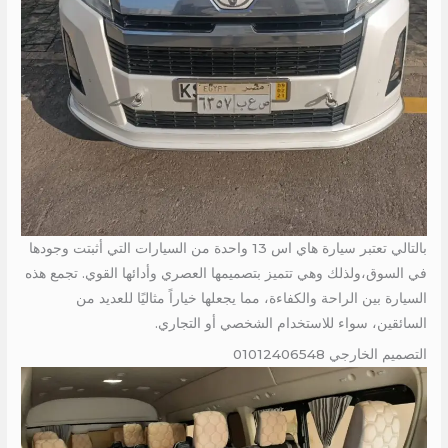
بالتالي تعتبر سيارة هاي اس 13 واحدة من السيارات التي أثبتت وجودها
في السوق،ولذلك وهي تتميز بتصميمها العصري وأدائها القوي. تجمع هذه
السيارة بين الراحة والكفاءة، مما يجعلها خياراً مثاليًا للعديد من
السائقين، سواء للاستخدام الشخصي أو التجاري.
التصميم الخارجي 01012406548