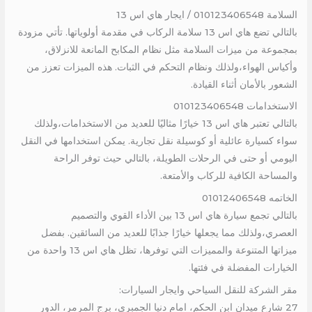
السلامة 010123406548 / ايجار هاي اس 13
بالتالي تضع هاي اس 13 سلامة الركاب في مقدمة أولوياتها. تأتي مزودة
بمجموعة من ميزات السلامة مثل نظام المكابح المانعة للانزلاق،
وأكياس الهواء،ولذلك ونظام التحكم في الثبات. هذه الميزات تعزز من
الشعور بالأمان أثناء القيادة.
الاستخدامات 010123406548
بالتالي تعتبر هاي اس 13 خيارًا مثاليًا للعديد من الاستخدامات،ولذلك
سواء كسيارة عائلية أو كوسيلة نقل تجارية. يمكن استخدامها في النقل
اليومي أو حتى في الرحلات الطويلة، بالتالي حيث توفر الراحة
والمساحة الكافية للركاب والأمتعة.
الخاتمه 01012406548
بالتالي تجمع سيارة هاي اس 13 بين الأداء القوي والتصميم
العصري،ولذلك مما يجعلها خيارًا جذابًا للعديد من السائقين. بفضل
ميزاتها المتنوعة والمميزات التي توفرها، تظل هاي اس 13 واحدة من
الخيارات المفضلة في فئتها.
مقر الشركة للنقل السياحي وايجار السيارات:
27 شارع ميدان ابن الحكم، امام دنيا الجمبري، برج المرمر، الدور