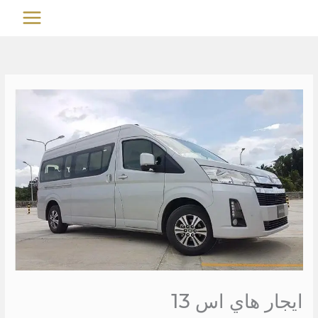
خطي
MAIN
لى
MENU
لمحتوى
ايجار هاي اس 13