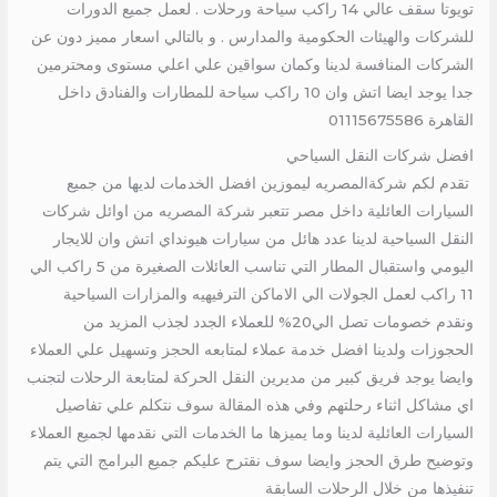
تويوتا سقف عالي 14 راكب سياحة ورحلات . لعمل جميع الدورات
للشركات والهيئات الحكومية والمدارس . و بالتالي اسعار مميز دون عن
الشركات المنافسة لدينا وكمان سواقين علي اعلي مستوى ومحترمين
جدا يوجد ايضا اتش وان 10 راكب سياحة للمطارات والفنادق داخل
القاهرة 01115675586
افضل شركات النقل السياحي
تقدم لكم شركةالمصريه ليموزين افضل الخدمات لديها من جميع
السيارات العائلية داخل مصر تتعبر شركة المصريه من اوائل شركات
النقل السياحية لدينا عدد هائل من سيارات هيونداي اتش وان للايجار
اليومي واستقبال المطار التي تناسب العائلات الصغيرة من 5 راكب الي
11 راكب لعمل الجولات الي الاماكن الترفيهيه والمزارات السياحية
ونقدم خصومات تصل الي20% للعملاء الجدد لجذب المزيد من
الحجوزات ولدينا افضل خدمة عملاء لمتابعه الحجز وتسهيل علي العملاء
وايضا يوجد فريق كبير من مديرين النقل الحركة لمتابعة الرحلات لتجنب
اي مشاكل اثناء رحلتهم وفي هذه المقالة سوف نتكلم علي تفاصيل
السيارات العائلية لدينا وما يميزها ما الخدمات التي نقدمها لجميع العملاء
وتوضيح طرق الحجز وايضا سوف نقترح عليكم جميع البرامج التي يتم
تنفيذها من خلال الرحلات السابقة