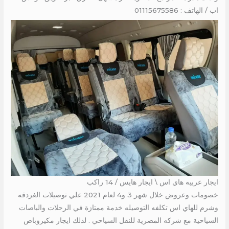
اب / الهاتف : 01115675586
ايجار عربيه هاي اس \ ايجار هايس / 14 راكب
خصومات وعروض خلال شهر 3 و4 لعام 2021 علي توصيلات الغردقه
وشرم للهاي اس تكلفه التوصيله خدمة ممتازة في الرحلات والباصات
السياحية مع شركه المصرية للنقل السياحي . لذلك ايجار مكيروباص