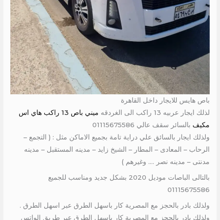
باص هايس للايجار داخل القاهرة
لذلك ايجار عربيه 13 راكب الى الغردقه
ميني باص 13 راكب هاي اس
مكيف
بالسائر سقف عالي 01115675586
ولذلك ايجار بالسائق علي دراية تامة بجميع الاماكن مثل : ( التجمع –
الرحاب – المعادى – المطار – الشيخ زايد – مدينه المستقبل – مدينه
مدنتى – مدينه نصر …. وغيرهم )
بالتالى الباصات موديل 2020 بشكل جديد ومناسب للجميع
01115675586
ولذلك بادر بالحجز مع المصرية كار باسهل الطرق عبر اسهل الطرق .
ولذلك بادر بالحجز مع المصرية كار باسهل الطرق عبر طريق الواتس