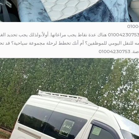
بالتالى عند النظر في إيجار باص هايس، 01004230753 هناك عدة نقاط يجب مراعاتها. أولاً
ه للنقل اليومي للموظفين؟ أم أنك تخطط لرحلة مجموعة سياحية؟ قد تحتاج
01004