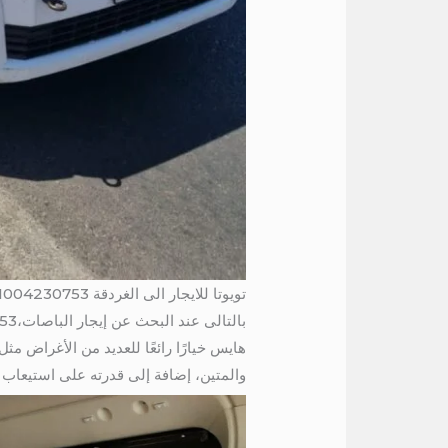
تويوتا للايجار الى الغردقة 01004230753 / ايجار هايس لرحلات الصيف
بالتالى عند البحث عن إيجار الباصات،01004230753 يُعتبر
هايس خيارًا رائعًا للعديد من الأغراض مث
والمتين، إضافة إلى قدرته على استيعاب عدد كبي