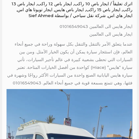
اترك تعليقاً
/
ايجار باص 10 راكب
,
ايجار باص 12 راكب
,
ايجار باص 13
راكب
,
ايجار باص 15 راكب
,
ايجار باص هايس
,
ايجار تويوتا هاي اس
,
ايجار هاي اس
,
شركة نقل سياحي
/ بواسطة
Sief Ahmed
ايجار هايس الى العالمين 01016549043
ايجار هايس الى العالمين
عندما يتعلق الأمر بالتنقل والتنقل بكل سهولة وراحة في جميع أنحاء
العالم، فإن استئجار سيارة يمكن أن يكون الخيار الأمثل. ومن بين
السيارات التي تحظى بشعبية كبيرة في عالم تأجير السيارات، تأتي
سيارة “هايس” (Hiace) كواحدة من أفضل الخيارات المتاحة. تعتبر
سيارة هايس اليابانية الصنع واحدة من السيارات الأكثر رواجًا وشهرة في
فئتها، وهي تتمتع بسمعة قوية في جميع أنحاء العالم. 01016549043