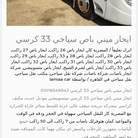
ايجار ميني باص سياحي 33 كرسي
اترك تعليقاً
/
المصرية كار
,
ايجار باص 26 راكب
,
ايجار باص 27 راكب
,
ايجار باص 28 راكب
,
ايجار باص 28 و 33 راكب
,
ايجار باص 29 راكب
,
ايجار باص 30 راكب
,
ايجار باص 31 راكب
,
ايجار باص 32 راكب
,
ايجار
باص 33 راكب
,
ايجار باص لشرم الشيخ
,
ايجار باص متسوبيشي
,
شركة
ايجار باصات
,
شركة باصات
,
شركة نقل سياحي
,
مكتب نقل سياحي
,
نقل سياحي في القاهره
/ بواسطة
lamiaa car
ايجار ميني باص سياحي 33 كرسي 01016549043
ايجار ميني باص سياحي 33 كرسي ميتسوبيشي موديل حديث مكيف
كراسي متحركه مريحه سقف عالى خزنة للشنط ستائر عازلة للحراره
مع المصرية كار للنقل السياحي سهولة في الحجز ودقه في الوقت
والمواعيد كمان هتوفرلك باصات من 7 راكب الى 50 راكب
جيمع
الباصات مجهزين للرحلات والسفر اى مكان مهما كانت المسافه بعيده
مع امهر السائقين المحترفين