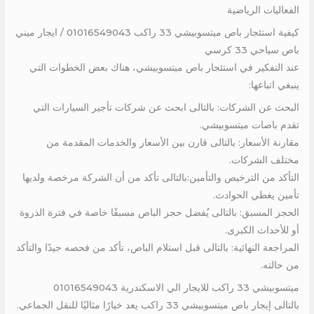
الفعاليات الرياضية
كيفية استئجار باص ميتسوبيشي 33 راكب 01016549043 / ايجار ميني
باص سياحي 33 كرسي
عند التفكير في استئجار باص ميتسوبيشي، هناك بعض الخطوات التي
ينبغي اتباعها:
البحث عن الشركات: بالتالى ابحث عن شركات تأجير السيارات التي
تقدم باصات ميتسوبيشي.
مقارنة الأسعار: بالتالى قارن بين الأسعار والخدمات المقدمة من
مختلف الشركات.
التأكد من الترخيص والتأمين:بالتالى تأكد من أن الشركة مرخصة ولديها
تأمين يغطي الحوادث.
الحجز المسبق: بالتالى يُفضل حجز الباص مسبقًا خاصة في فترة الذروة
أو للأحداث الكبرى.
المراجعة النهائية: بالتالى قبل استلام الباص، تأكد من فحصه جيدًا والتأكد
من حالته.
ميتسوبيشي 33 راكب للايجار الي الاسكندرية 01016549043
بالتالى إيجار باص ميتسوبيشي 33 راكب يعد خيارًا مثاليًا للنقل الجماعي.