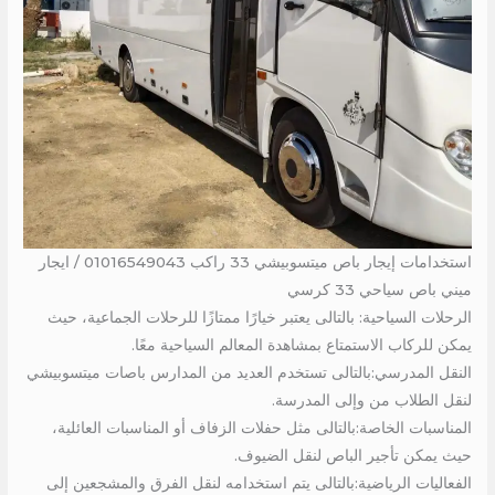
استخدامات إيجار باص ميتسوبيشي 33 راكب 01016549043 / ايجار
ميني باص سياحي 33 كرسي
الرحلات السياحية: بالتالى يعتبر خيارًا ممتازًا للرحلات الجماعية، حيث
يمكن للركاب الاستمتاع بمشاهدة المعالم السياحية معًا.
النقل المدرسي:بالتالى تستخدم العديد من المدارس باصات ميتسوبيشي
لنقل الطلاب من وإلى المدرسة.
المناسبات الخاصة:بالتالى مثل حفلات الزفاف أو المناسبات العائلية،
حيث يمكن تأجير الباص لنقل الضيوف.
الفعاليات الرياضية:بالتالى يتم استخدامه لنقل الفرق والمشجعين إلى