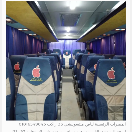
المميزات الرئيسية لباص ميتسوبيشي 33 راكب 01016549043
لسعة المناسبة:بالتالى تم تصميم باص ميتسوبيشي لاستيعاب 33 راكبًا،