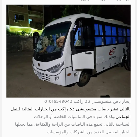
إيجار باص ميتسوبيشي 33 راكب 01016549043
بالتالى تعتبر باصات ميتسوبيشي 33 راكب من الخيارات المثالية للنقل
الجماعي،
ولذلك سواء في المناسبات الخاصة أو الرحلات
السياحية.بالتالى تجمع هذه الباصات بين الراحة والكفاءة، مما يجعلها
الخيار المفضل للعديد من الشركات والمؤسسات.