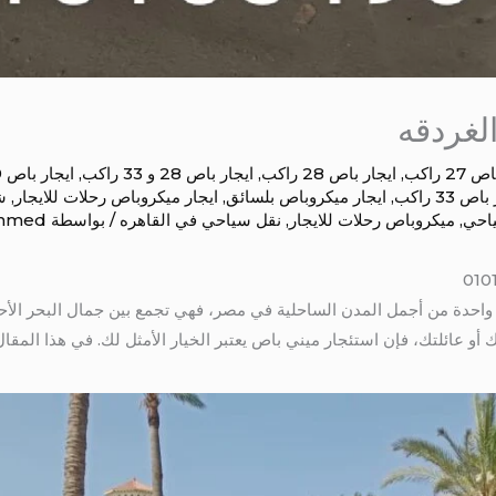
لغردقه
27 راكب
,
ايجار باص 28 راكب
,
ايجار باص 28 و 33 راكب
,
ايجار باص 29 راكب
ص 33 راكب
,
ايجار ميكروباص بلسائق
,
ايجار ميكروباص رحلات للايجار
,
ش
احي
,
ميكروباص رحلات للايجار
,
نقل سياحي في القاهره
/ بواسطة
Ahmed
ة واحدة من أجمل المدن الساحلية في مصر، فهي تجمع بين جمال البحر الأح
أو عائلتك، فإن استئجار ميني باص يعتبر الخيار الأمثل لك. في هذا المق