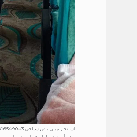
استئجار مينى باص سياحى 01016549043
ميزة أخرى تجعل استئجار ميني باص مفضلً