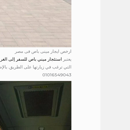
ارخص ايجار مينى باص فى مصر
يعتبر
استئجار ميني باص للسفر إلى الغردقة
التي ترغب في زيارتها على الطريق. بالإ
01016549043