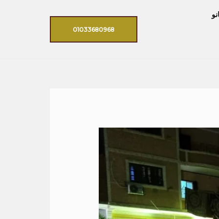
نو
01033680968