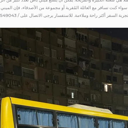
واء كنت تسافر مع العائلة المُقربة أو مجموعة من الأصدقاء، فإن المين
 السفر أكثر راحة وملاءمة. للاستفسار يرجى الاتصال على / 01016549043