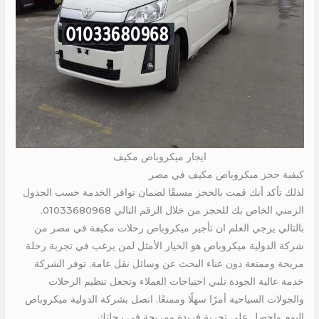
ايجار ميكروباص مكيف
كيفية حجز ميكروباص مكيف في مصر
لذلك تأكد أنك قمت بالحجز مسبقًا لضمان توافر الخدمة حسب الجدول
الزمني الخاص بك للحجز من خلال الرقم التالي 01033680968.
بالتالي يرجي العلم ان تأجير ميكروباص رحلات مكيفة في مصر من
شركة الدولية ميكروباص هو الخيار الأمثل لمن يرغب في تجربة رحلة
مريحة وممتعة دون عناء البحث عن وسائل نقل عامة. توفر الشركة
خدمة عالية الجودة تلبي احتياجات العملاء وتجعل تنظيم الرحلات
والجولات السياحية أمرًا سهلًا وممتعًا. اتصل بشركة الدولية ميكروباص
اليوم واحصل على تجربة فريدة ومريحة في رحلتك.