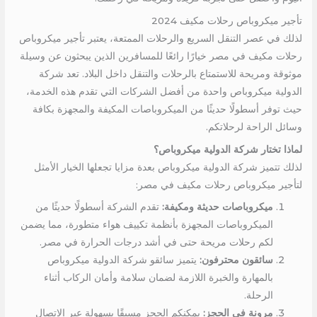
تأجير ميكروباص رحلات مكيف 2024
لذلك في عصر التنقل السريع والرحلات الممتعة، يعتبر تأجير ميكروباص
رحلات مكيف في مصر خيارًا رائعًا للمسافرين الذين يبحثون عن وسيلة
موثوقة ومريحة للاستمتاع بالرحلات والتنقل داخل البلاد. تعد شركة
الدولية ميكروباص واحدة من أفضل الشركات التي تقدم هذه الخدمة،
حيث توفر أسطولًا حديثًا من الميكروباصات المكيفة والمجهزة بكافة
وسائل الراحة لرحلاتكم.
لماذا تختار شركة الدولية ميكروباص؟
لذلك تتميز شركة الدولية ميكروباص بعدة مزايا تجعلها الخيار الأمثل
لتأجير ميكروباص رحلات مكيف في مصر:
ميكروباصات حديثة ومكيفة:
تقدم الشركة أسطولًا حديثًا من
الميكروباصات المجهزة بأنظمة تكييف هواء متطورة، مما يضمن
لكم رحلات مريحة حتى في أشد درجات الحرارة في مصر.
سائقون محترفون:
يتميز سائقو شركة الدولية ميكروباص
بالمهارة والخبرة اللازمة لضمان سلامة وأمان الركاب أثناء
الرحلة.
مرونة في الحجز:
يمكنكم الحجز مسبقًا بسهولة عبر الاتصال