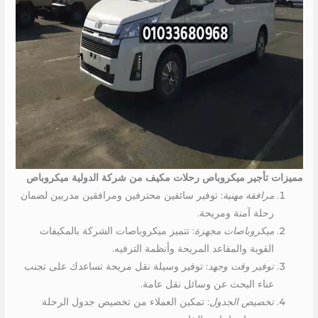
مميزات تأجير ميكروباص رحلات مكيف من شركة الدولية ميكروباص
مرافقة مهنية
: توفير سائقين محترفين ومرافقين مدربين لضمان
رحلة آمنة ومريحة.
ميكروباصات مجهزة
: تتميز ميكروباصات الشركة بالمكيفات
القوية والمقاعد المريحة وأنظمة الترفيه.
توفير وقت وجهد
: توفير وسيلة نقل مريحة تساعدك على تجنب
عناء البحث عن وسائل نقل عامة.
تخصيص الجدول
: تمكين العملاء من تخصيص جدول الرحلة