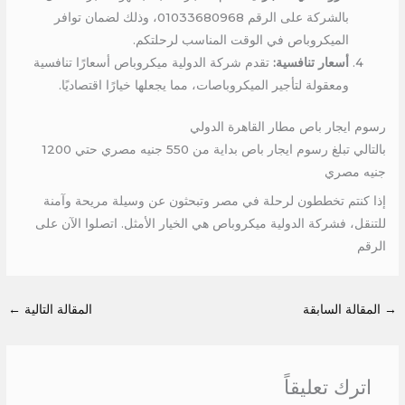
بالشركة على الرقم 01033680968، وذلك لضمان توافر
الميكروباص في الوقت المناسب لرحلتكم.
أسعار تنافسية:
تقدم شركة الدولية ميكروباص أسعارًا تنافسية
ومعقولة لتأجير الميكروباصات، مما يجعلها خيارًا اقتصاديًا.
رسوم ايجار باص مطار القاهرة الدولي
بالتالي تبلغ رسوم ايجار باص بداية من 550 جنيه مصري حتي 1200
جنيه مصري
إذا كنتم تخططون لرحلة في مصر وتبحثون عن وسيلة مريحة وآمنة
للتنقل، فشركة الدولية ميكروباص هي الخيار الأمثل. اتصلوا الآن على
الرقم
→
المقالة السابقة
المقالة التالية
←
اترك تعليقاً