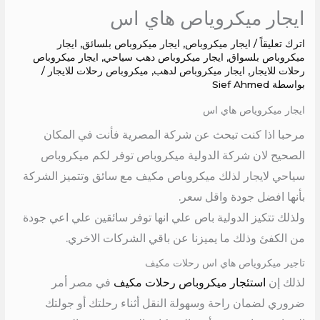
ايجار ميكروياص هاي اس
اترك تعليقاً
/
ايجار ميكروباص
,
ايجار ميكروباص بلسائق
,
ايجار
ميكروباص بلسواق
,
ايجار ميكروباص دهب سياحي
,
ايجار ميكروباص
رحلات للايجار
,
ايجار ميكروباص لدهب
,
ميكروباص رحلات للايجار
/
بواسطة
Sief Ahmed
ايجار ميكروياص هاي اس
مرحبا اذا كنت تبحث عن شركة المصرية فأنت في المكان
الصحيح لان شركة الدولية ميكروباص توفر لكم ميكروباص
سياحي لايجار لذلك ميكروباص مكيف مع سائق وتتميز الشركة
بأنها افضل جودة واقل سعر.
ولذلك تتكيز الدولية باص علي انها توفر سائقين علي اعي جودة
من الكفئ وذلك ما يميزنا عن باقي الشركات الاخري.
تاجير ميكروياص هاي اس رحلات مكيف
لذلك إن
استئجار ميكروباص رحلات مكيف
في مصر أمر
ضروري لضمان راحة وسهولة النقل أثناء رحلتك أو جولتك