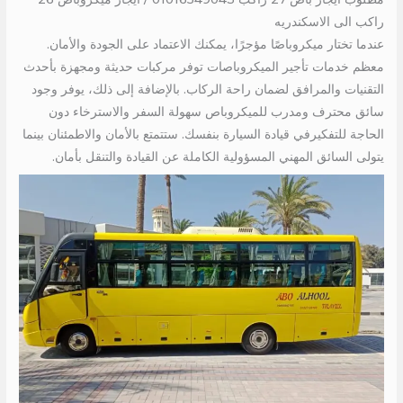
راكب الى الاسكندريه
عندما تختار ميكروباصًا مؤجرًا، يمكنك الاعتماد على الجودة والأمان.
معظم خدمات تأجير الميكروباصات توفر مركبات حديثة ومجهزة بأحدث
التقنيات والمرافق لضمان راحة الركاب. بالإضافة إلى ذلك، يوفر وجود
سائق محترف ومدرب للميكروباص سهولة السفر والاسترخاء دون
الحاجة للتفكيرفي قيادة السيارة بنفسك. ستتمتع بالأمان والاطمئنان بينما
يتولى السائق المهني المسؤولية الكاملة عن القيادة والتنقل بأمان.