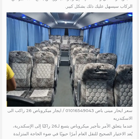
الركاب سيسهل عليك ذلك بشكل كبير.
سعر ايحار مينى باص 01016549043 / ايجار ميكروباص 26 راكب الى
الاسكندريه
عندما يتعلق الأمر بتأجير ميكروباص يتسع لـ26 راكبًا إلى الإسكندرية،
يُعد الاختيار الصحيح للنقل العام أمرًا حيويًا في ضوء الحاجة المتزايدة