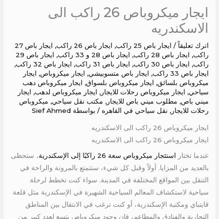
ايجار ميكروباص 26 راكب الى
الاسكندريه
اترك تعليقاً
/
ايجار باص 25 راكب
,
ايجار باص 26 راكب
,
ايجار باص 27
راكب
,
ايجار باص 28 راكب
,
ايجار باص 28 و 33 راكب
,
ايجار باص 29
راكب
,
ايجار باص 30 راكب
,
ايجار باص 31 راكب
,
ايجار باص 32 راكب
,
ايجار باص 33 راكب
,
ايجار باص متسوبيشي
,
ايجار ميكروباص
,
ايجار
ميكروباص بلسائق
,
ايجار ميكروباص بلسواق
,
ايجار ميكروباص دهب
سياحي
,
ايجار ميكروباص رحلات للايجار
,
ايجار ميكروباص لدهب
,
ايجار
ميني باص
,
مطلوب ميني باص للايجار
,
مكتب نقل سياحي
,
ميكروباص
رحلات للايجار
,
نقل سياحي في القاهره
/ بواسطة
Sief Ahmed
ايجار ميكروباص 26 راكب الى الاسكندريه
ايجار ميكروباص 26 راكب الى الاسكندريه
عندما تختار
استئجار ميكروباص سعة 26 راكبًا إلى الإسكندرية
، ستحظى
بالعديد من المزايا. أولاً وقبل كل شيء، ستتمتع بالمرونة والراحة في
التنقل بين المواقع المختلفة في المدينة. سواء كنت تخطط لرحلة
سياحية لاستكشاف المعالم السياحية الشهيرة في الإسكندرية مثل قلعة
قايتباي ومكتبة الإسكندرية، أو كنت ترغب في الانتقال بين المناطق
التجارية والفنادق والمطاعم، فإن وجود ميكروباص يتسع لعدد كبير من