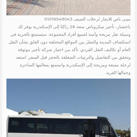
مينى باص للايجار لرحلات الصيف 01016549043
باختصار، تأجير ميكروباص سعة 26 راكبًا إلى الإسكندرية يوفر لك
وسيلة نقل مريحة وآمنة لجميع أفراد المجموعة. ستستمتع بالحرية في
استكشاف المدينة والتنقل بين المواقع المختلفة دون القلق بشأن النقل
العام أو تكاليف النقل الفردي. تأكد من اختيار شركة تأجير موثوقة
وتحقق من التفاصيل والترتيبات المتعلقة بالحجز قبل السفر. استعد
لرحلة ممتعة ومريحة إلى الإسكندرية واستمتع بمعالمها الساحرة
وجمالها الفريد.