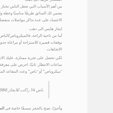
من أهم الأسباب التي تجعل الناس تختار
يضمن لك السائق طريقًا مناسبًا وخطة و
الاعتماد على عدة تذاكر مواصلات منفصلة
ايجار هايس الى دهب
أما من ناحية الراحة، فالميكروباص/البا
توقفات قصيرة للاستراحة أو مراعاة جدول
الاتجاهات.
لكي تحصل على تجربة ممتازة، عليك الانتب
ساعات الانتظار. ثانيًا، احرص على معرفة
“ميكروباص” أو “باص” وعدد المقاعد المت
باص 14 راكب للايجار 01115675586
وأخيرًا، نصح بالحجز مسبقًا خاصة في
الم