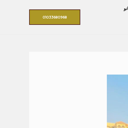
نو
01033680968