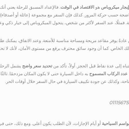
إيجار ميكروباص
هو
الاقتصاد في الوقت
. فالإعداد المسبق للرحلة يعني أن
اضحة حسب حركة المرور. كذلك فإن السفر مع مجموعة (عائلة أو أصدقاء) 
. فمثلًا، عند السفر لأكثر من شخص، يتحول الميكروباص إلى خيار ذكي وع
ص عادةً يوفر مقاعد مريحة ومساحة مناسبة للأمتعة. وعند الاتفاق، يمكنك 
ك الخاص. كما أن وجود سائق محترف يرفع من مستوى الأمان، لأنك لا تحتا
اه إلى عدة نقاط قبل الحجز. أولاً، تأكد من
تحديد سعر واضح
يشمل الرحلة ذ
عدد الركاب المسموح
به داخل السيارة حتى لا يكون المكان مزدحمًا. ثالثً
احة، وكذلك عن جودة تكييف السيارة في حال السفر خلال أوقات الحر.
واسم السياحية
أو أيام الإجازات، لأن الطلب يكون أعلى. ومع ذلك، حتى في غ