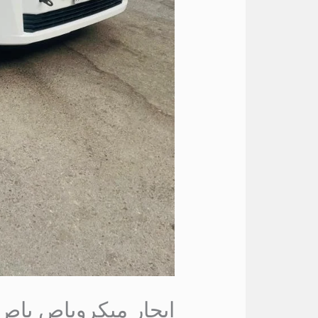
ايجار ميكروباص باص