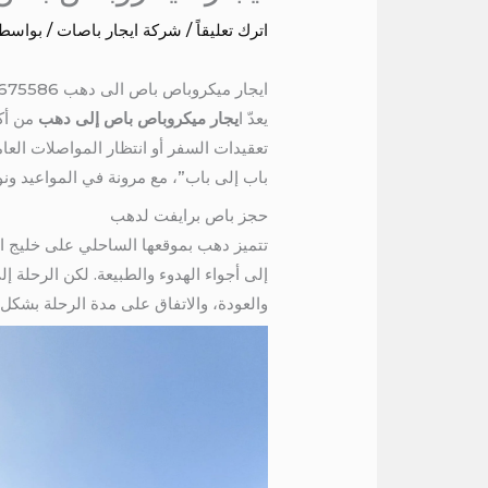
اترك تعليقاً
/
شركة ايجار باصات
/ بواسط
ايجار ميكروباص باص الى دهب 01115675586
يعدّ ا
يجار ميكروباص باص إلى دهب
من أكث
تعقيدات السفر أو انتظار المواصلات العام
باب إلى باب”، مع مرونة في المواعيد ونو
حجز باص برايفت لدهب
تتميز دهب بموقعها الساحلي على خليج ا
إلى أجواء الهدوء والطبيعة. لكن الرحلة إ
والعودة، والاتفاق على مدة الرحلة بشكل 