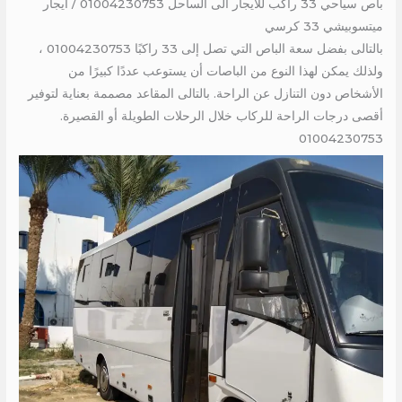
باص سياحي 33 راكب للايجار الى الساحل 01004230753 / ايجار
ميتسوبيشي 33 كرسي
بالتالى بفضل سعة الباص التي تصل إلى 33 راكبًا 01004230753 ،
ولذلك يمكن لهذا النوع من الباصات أن يستوعب عددًا كبيرًا من
الأشخاص دون التنازل عن الراحة. بالتالى المقاعد مصممة بعناية لتوفير
أقصى درجات الراحة للركاب خلال الرحلات الطويلة أو القصيرة.
01004230753