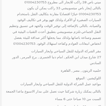
ميني باص 28 راكب للايجار الى مطروح 01004230753
بالتالى إيجار باص ميتسوبيشي 33 راكب يمكن أن يكون
01004230753 خيارًا اقتصاديًا مقارنة بتكاليف النقل باستخدام
السيارات الصغيرة أو الأفراد.ولذلك فهو يوفر في تكاليف الوقود
والصيانة، بالتالى بالإضافة إلى توفير الوقت والجهد في تنسيق وتنظيم
النقل الجماعي.تلتزم ميتسوبيشي بتطبيق أحدث التقنيات البيئية في
تصميم وصناعة باصاتها،ولذلك مما يجعلها أكثر صداقة للبيئة بفضل
انخفاض انبعاثات العوادم وكفاءة استهلاك الوقود. 01004230753
مقر الشركة الدولية للنقل السياحي وايجار السيارات
27 شارع ميدان ابن الحكم , امام دنيا الجمبرى , برج المرمر , الدور
السادس
حلميه الزيتون , مصر , القاهرة
اللوكيشين : الموقع
مواعيد عمل الشركة الدولية للنقل السياحي وايجار السيارات
بالتالى يمكنك زيارة شركتنا حيث نعمل على مدار الاسبوع ماعدا الجمعة
السبت من 10 صباحا حتى 6 مساء