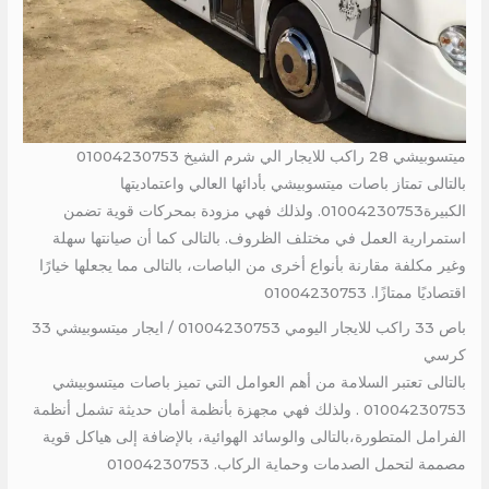
ميتسوبيشي 28 راكب للايجار الي شرم الشيخ 01004230753
بالتالى تمتاز باصات ميتسوبيشي بأدائها العالي واعتماديتها
الكبيرة01004230753. ولذلك فهي مزودة بمحركات قوية تضمن
استمرارية العمل في مختلف الظروف. بالتالى كما أن صيانتها سهلة
وغير مكلفة مقارنة بأنواع أخرى من الباصات، بالتالى مما يجعلها خيارًا
اقتصاديًا ممتازًا. 01004230753
باص 33 راكب للايجار اليومي 01004230753 / ايجار ميتسوبيشي 33
كرسي
بالتالى تعتبر السلامة من أهم العوامل التي تميز باصات ميتسوبيشي
01004230753 . ولذلك فهي مجهزة بأنظمة أمان حديثة تشمل أنظمة
الفرامل المتطورة،بالتالى والوسائد الهوائية، بالإضافة إلى هياكل قوية
مصممة لتحمل الصدمات وحماية الركاب. 01004230753