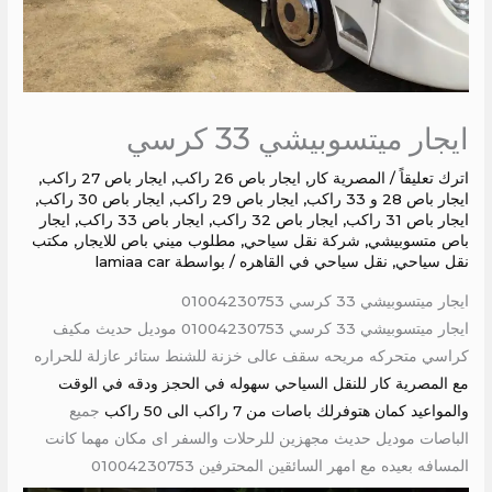
ايجار ميتسوبيشي 33 كرسي
اترك تعليقاً
/
المصرية كار
,
ايجار باص 26 راكب
,
ايجار باص 27 راكب
,
ايجار باص 28 و 33 راكب
,
ايجار باص 29 راكب
,
ايجار باص 30 راكب
,
ايجار باص 31 راكب
,
ايجار باص 32 راكب
,
ايجار باص 33 راكب
,
ايجار
باص متسوبيشي
,
شركة نقل سياحي
,
مطلوب ميني باص للايجار
,
مكتب
نقل سياحي
,
نقل سياحي في القاهره
/ بواسطة
lamiaa car
ايجار ميتسوبيشي 33 كرسي 01004230753
ايجار ميتسوبيشي 33 كرسي 01004230753 موديل حديث مكيف
كراسي متحركه مريحه سقف عالى خزنة للشنط ستائر عازلة للحراره
مع المصرية كار للنقل السياحي سهوله في الحجز ودقه في الوقت
والمواعيد كمان هتوفرلك باصات من 7 راكب الى 50 راكب
جميع
الباصات موديل حديث مجهزين للرحلات والسفر اى مكان مهما كانت
المسافه بعيده مع امهر السائقين المحترفين 01004230753