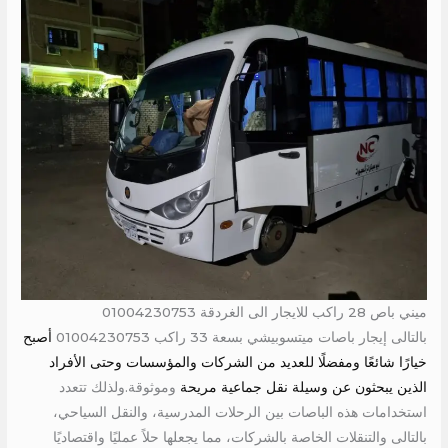
ميني باص 28 راكب للايجار الى الغردقة 01004230753
بالتالى إيجار باصات ميتسوبيشي بسعة 33 راكب 01004230753
أصبح
خيارًا شائعًا ومفضلًا للعديد من الشركات والمؤسسات وحتى الأفراد
الذين يبحثون عن وسيلة نقل جماعية مريحة
وموثوقة.ولذلك تتعدد
استخدامات هذه الباصات بين الرحلات المدرسية، والنقل السياحي،
بالتالى والتنقلات الخاصة بالشركات، مما يجعلها حلاً عمليًا واقتصاديًا