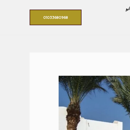
نو
01033680968