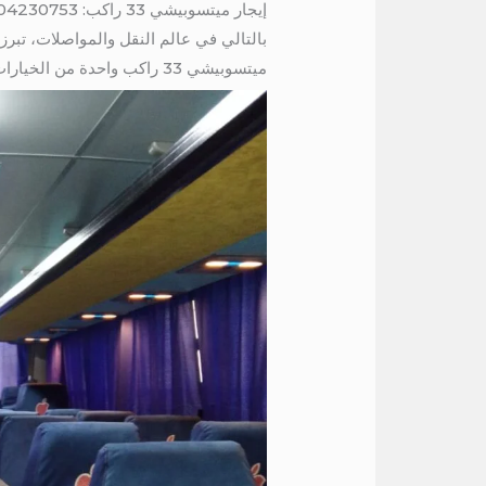
إيجار ميتسوبيشي 33 راكب: 01004230753 / ايجار ميتسوبيشي 33 راكب الي دهب
بالتالي في عالم النقل والمواصلات، تبرز
ميتسوبيشي 33 راكب واحدة من الخيارات المتميزة في هذا السياق، ولذلك حيث تجمع بين الأداء القوي والتصميم الملائم للاحتياجات الجماعية.