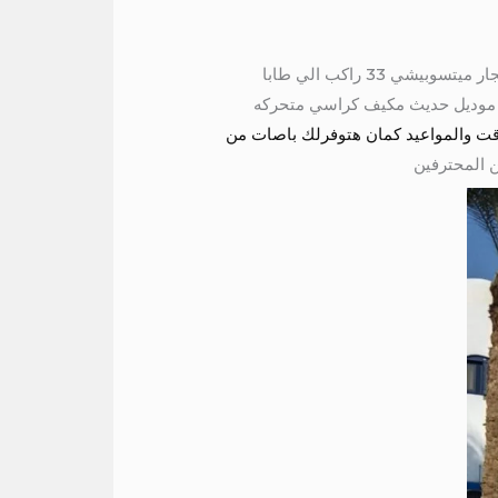
ايجار ميتسوبيشي 33 راكب الي دهب ايجار ميتسوبشي 28 راكب الي الفيوم ايجار ميني باص 33 راكب الي طابا ايجار ميتسوبيشي 33 راكب الي طابا
سي للايجار الي الفيوم مبتسوبيشي موديل حديث مكيف كراسي متحركه
وقت والمواعيد كمان هتوفرلك باصات من
ن المحترفين