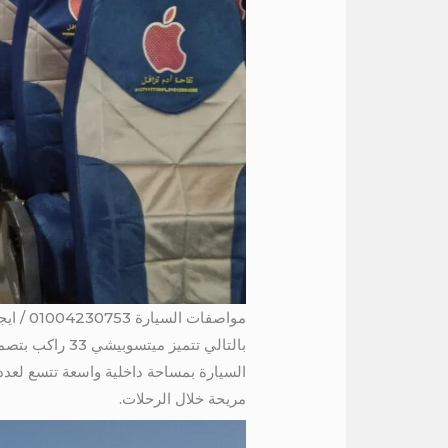
مواصفات السيارة 01004230753 / ايجار ميتسوبيشي 33 راكب الي دهب
بالتالي تتميز
السيارة بمساحة داخلية واسعة تتسع لعدد
مريحة خلال الرحلات.