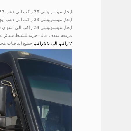
ايجار ميتسوبيشي 33 راكب الي دهب 01004230753
مريحه سقف عالى خزنة للشنط ستائر عازل
7 راكب الي 50 راكب
جميع الباصات مجهز