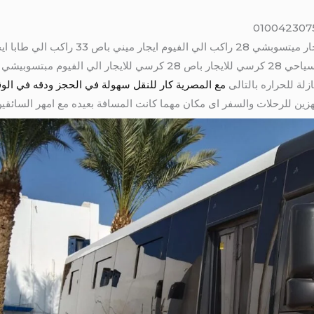
ايجار ميتسوبيشي 28 راكب الي اسوان سياحي 28 كرسي للايجار باص 28 كر
ة للحراره بالتالى
مع المصرية كار للنقل سهولة في الحجز ودقه في ال
ين للرحلات والسفر اى مكان مهما كانت المسافة بعيده مع امهر السائقي