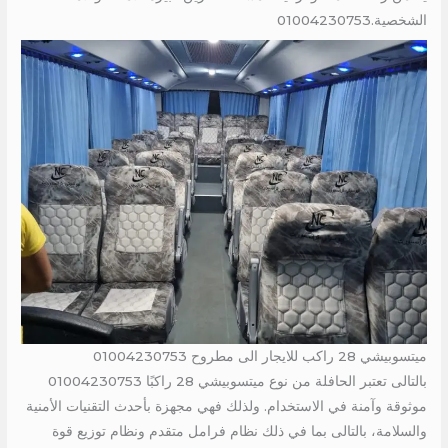
الشخصية.01004230753
ميتسوبيشي 28 راكب للايجار الى مطروح 01004230753
بالتالى تعتبر الحافلة من نوع ميتسوبيشي 28 راكبًا 01004230753
موثوقة وآمنة في الاستخدام. ولذلك فهي مجهزة بأحدث التقنيات الأمنية
والسلامة، بالتالى بما في ذلك نظام فرامل متقدم ونظام توزيع قوة