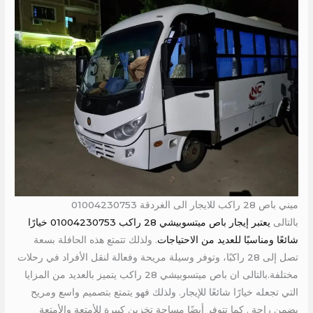
ميني باص 28 راكب للايجار الى الغردقة 01004230753
بالتالى
يعتبر إيجار باص ميتسوبيشي 28 راكب 01004230753 خيارًا
شائعًا ومناسبًا للعديد من الاحتياجات
. ولذلك تتمتع هذه الحافلة بسعة
تصل إلى 28 راكبًا، وتوفر وسيلة مريحة وفعالة لنقل الأفراد في رحلات
مختلفة.بالتالى ان باص ميتسوبيشي 28 راكب يتميز بالعديد من المزايا
التي تجعله خيارًا شائعًا للإيجار. ولذلك فهو يتمتع بتصميم واسع ومريح
يضمن راحة . كما تتوفر أيضًا مساحة تخزين كبيرة للأمتعة والأمتعة