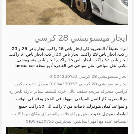
ايجار ميتسوبيشي 28 كرسي
اترك تعليقاً
/
المصرية كار
,
ايجار باص 28 راكب
,
ايجار باص 28 و 33
راكب
,
ايجار باص 29 راكب
,
ايجار باص 30 راكب
,
ايجار باص 31 راكب
,
ايجار باص 32 راكب
,
ايجار باص 33 راكب
,
ايجار باص متسوبيشي
,
مكتب نقل سياحي
,
نقل سياحي في القاهره
/ بواسطة
lamiaa car
ايجار ميتسوبيشي 28 كرسي 01004230753
ايجار ميتسوبيشي 28 كرسي 01004230753 موديل حديث مكيف
كراسي متحركه مريحه سقف عالى خزنة للشنط ستائر عازلة للحراره
مع المصرية كار للنقل السياحي سهولة في الحجز ودقه في الوقت
والمواعيد كمان هتوفرلك باصات من 7 راكب الى 50 راكب جميع
الباصات موديل حديث
مجهزين للرحلات والسفر اى مكان مهما كانت
المسافه عيده مع امهر السائقين المحترفين 01004230753