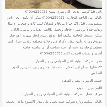
باص 28 كرسي للايجار الى شرم الشيخ 01004230753
بالتالى من الناحية التجارية، 01004230753 يمكن أن يكون إيجار باص
ميتسوبيشي 28 راكبًا خيارًا مربحًا واقتصاديًا للشركات وأصحاب الأعمال.
ولذلك فبدلاً من شراء حافلة وتحمل تكاليف الصيانة والتأمين،بالتالى
يمكن استئجار الحافلة بتكلفة أقل ودفع رسوم إيجار شهرية ا هو خيار
موثوق ومريح وآمن لنقل الأفراد في رحلات مختلفة. ولذلك سواء كنت
تخطط لرحلة مدرسية أو رحلة سياحية أو أي مناسبة خاصة
أخرى،والصيانة الطويلة الأمد.01004230753
مقر الشركة الدولية للنقل السياحي وايجار السيارات
27 شارع ميدان ابن الحكم , امام دنيا الجمبرى , برج المرمر , الدور
السادس
حلميه الزيتون , مصر , القاهرة
اللوكيشين : الموقع
مواعيد عمل الشركة الدولية للنقل السياحي وايجار السيارات
بالتالى يمكنك زيارة شركتنا حيث نعمل على مدار الاسبوع ماعدا الجمعة