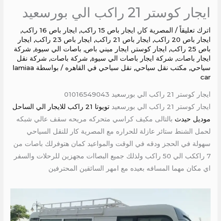
ايجار كوستر 21 راكب الي بورسعيد
اترك تعليقاً
/
المصرية كار
,
ايجار باص 15 راكب
,
ايجار باص 16 راكب
,
ايجار باص 20 راكب
,
ايجار باص 21 راكب
,
ايجار باص 23 راكب
,
ايجار
باص 25 راكب
,
ايجار كوستر
,
ايجار ميني باص
,
باصات الي سيوة
,
شركة
ايجار باصات
,
شركة ايجار باصات الي سيوة
,
شركة باصات
,
شركة نقل
سياحي
,
مكتب نقل سياحي
,
نقل سياحي في القاهره
/ بواسطة
lamiaa
car
ايجار كوستر 21 راكب الي بورسعيد 01016549043
ايجار كوستر 21 راكب الي بورسعيد
تويوتا 21 راكب للايجار الي الساحل
موديل حيدث
بالتالى مكيف كراسي متحركه مريحه سقف عالي شبكه
لحمل الشنط ستائر عازلة للحراره مع المصرية كار للنقل السياحي
سهولة في الحجز ودقه في الوقت والمواعيد كمان هتوفرلك باصات من
7 راككب الي 50 راكب ولذلك جميع البصاات مجهزين للرحلات والسفر
اي مكان مهما المسافه بعيده مع امهر السائقين المحترفين