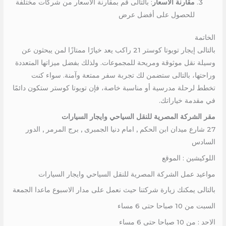
مقارنة الأسعار
: بالتالى قم بمقارنة الأسعار من شركات مختلفة
للحصول على أفضل عرض
الخاتمة
بالتالى إيجار تويوتا كوستر 21 راكب يعد خيارًا ممتازًا لمن يبحثون عن
وسيلة نقل موثوقة ومريحة للمجموعات. ولذلك بفضل ميزاتها المتعددة
وراحتها، بالتالى ستضمن لك تجربة سفر ممتعة وآمنة. سواء كنت
تخطط لرحلة مدرسية أو مناسبة خاصة، فإن تويوتا كوستر ستكون دائمًا
في مقدمة خياراتك.
مقر الشركة المصرية للنقل السياحي وايجار السيارات
27 شارع ميدان ابن الحكم , امام دنيا الجمبرى , برج المرمر , الدور
السادس
اللوكيشين : الموقع
مواعيد عمل الشركة المصرية للنقل السياحي وايجار السيارات
بالتالى يمكنك زيارة شركتنا حيث نعمل على مدار الاسبوع ماعدا الجمعة
السبت من 10 صباحا حتى 6 مساء
الاحد : من 10 صباحا حتى 6 مساء