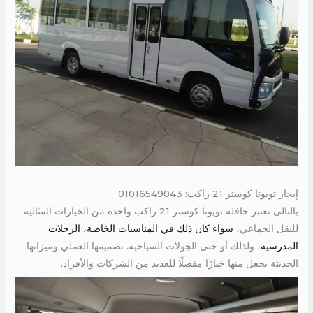
إيجار تويوتا كوستر 21 راكب: 01016549043
بالتالى تعتبر حافلة تويوتا كوستر 21 راكب واحدة من الخيارات المثالية
للنقل الجماعي،
سواء كان ذلك في المناسبات الخاصة، الرحلات
المدرسية
، ولذلك أو حتى الجولات السياحية. تصميمها العملي وميزاتها
الحديثة يجعل منها خيارًا مفضلًا للعديد من الشركات والأفراد.