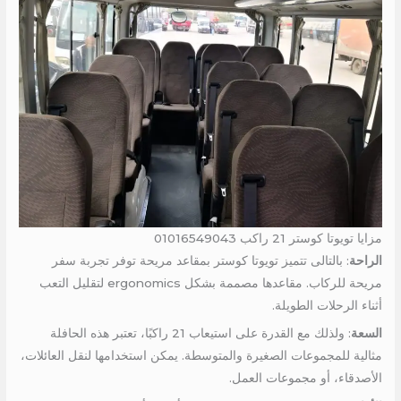
مزايا تويوتا كوستر 21 راكب 01016549043
الراحة
: بالتالى تتميز تويوتا كوستر بمقاعد مريحة توفر تجربة سفر
مريحة للركاب. مقاعدها مصممة بشكل ergonomics لتقليل التعب
أثناء الرحلات الطويلة.
السعة
: ولذلك مع القدرة على استيعاب 21 راكبًا، تعتبر هذه الحافلة
مثالية للمجموعات الصغيرة والمتوسطة. يمكن استخدامها لنقل العائلات،
الأصدقاء، أو مجموعات العمل.