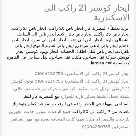
ايجار كوستر 21 راكب الى
الاسكندرية
اترك تعليقاً
/
المصرية كار
,
ايجار باص 20 راكب
,
ايجار باص 21 راكب
,
ايجار باص 23 راكب
,
ايجار باص 25 راكب
,
ايجار باص الي الساحل
الشمالي مارينا
,
ايجار باص الي دهب
,
ايجار باص الي سيوة
,
ايجار باص
لدهب
,
ايجار باص لدهب سياحي
,
ايجار باص لشرم الشيخ
,
ايجار باص
للغردقة
,
ايجار باص لنقل اطفال الحضانه
,
ايجار تويوتا كوستر
,
ايجار
كوستر
,
شركة نقل سياحي
,
مكتب نقل سياحي
,
نقل سياحي في القاهره
/ بواسطة
lamiaa car
ايجار كوستر 21 راكب الى الاسكندرية 01004230753
ايجار كوستر 21 راكب الى الاسكندرية 01004230753 تويوتا كوستر
21 كرسي موديل حديث مكيف كراسي متحركه مريحه سقف عالى
شبكه لحمل الشنط ستائر عازلة للحراره
مع المصرية كار للنقل
السياحي سهولة في الحجز ودقه في الوقت والمواعيد كمان هتوفرلك
باصات من 7 راكب الى 50 راكب
جميع الباصات موديل حديث مجهزين
للرحلات والسفر اى مكان مهما كانت المسافه بعيده مع امهر السائقين
المحترفين 01004230753