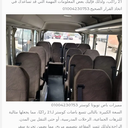
21 راكب، ولذلك فإليك بعض المعلومات المهمة التي قد تساعدك في
اتخاذ القرار الصحيح.01004230753
مميزات باص تويوتا كوستر 01004230753
السعة الكبيرة: بالتالى تتسع باصات كوستر لـ21 راكبًا، مما يجعلها مثالية
للنزهات الجماعية، الرحلات المدرسية، أو حتى التنقل بين المدن.
الراحة:ولذلك تتميز المقاعد بتصميم مريح، مما يضمن تجربة سفر