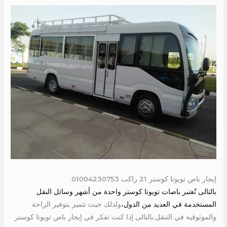
إيجار باص تويوتا كوستر 21 راكب 01004230753
بالتالى تُعتبر باصات تويوتا كوستر واحدة من أشهر وسائل النقل
المستخدمة في العديد من الدول،
ولذلك حيث تتميز بتوفير الراحة
والموثوقية في التنقل.بالتالى إذا كنت تفكر في إيجار باص تويوتا كوستر