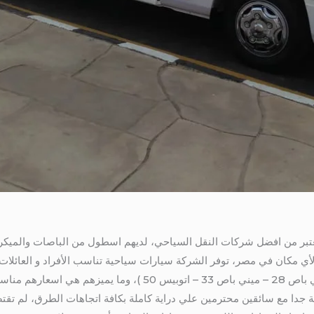
بر من افضل شركات النقل السياحي، لديهم اسطول من الباصات والميكروبا
أي مكان في مصر، توفر الشركة سيارات سياحية تناسب الأفراد و العائلات
وان – تويوتا هايس – تويوتا كوستر – ميني باص 28 – ميني باص 33 – اتو
فة جدا مع سائقين محترمين علي دراية كاملة بكافة اتجاهات الطرق، لم تق