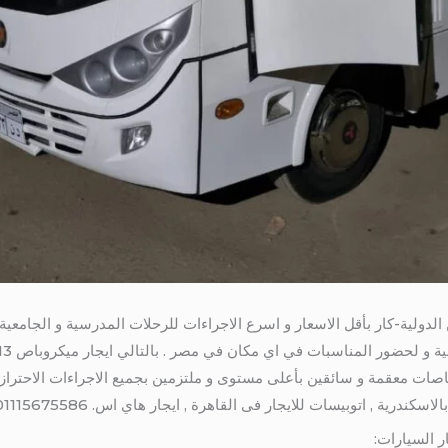
الدولية-كار بأقل الاسعار و اسرع الاجراءات للرحلات المدرسية و الجامعي
اصات معقمة و سائقين بأعلى مستوى و ملتزمين بجميع الاجراءات الاحترازي
سكندرية , اتوبيسات للايجار فى القاهرة , ايجار هاي اس. 01115675586
ر السيارات: