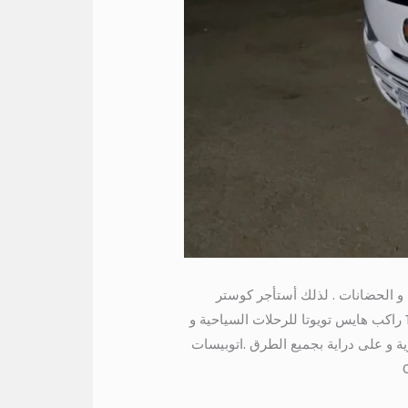
ة و الحضانات . لذلك أستأجر كوستر
تويوتا 24 راكب للرحلات و التنقلات العائلية و لحضور المناسبات في اي مكان في مصر . بالتالي ايجار ميكروباص 13 راكب هايس تويوتا للرحلات السياحية و
ة و على دراية بجميع الطرق .اتوبيسات