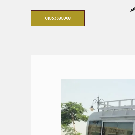
نو
01033680968