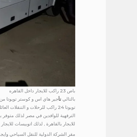
باص 23 راكب للايجار داخل القاهره
بالتالي
تأ
جير هاي اس و كوستر تويوتا من 
الترفهية للوافدين في مصر لذلك متوفر ب
للايجار بالقاهرة , لذلك اتوبيسات للايجار بالا
مقر الشركة الدولية للنقل السياحي وايجا