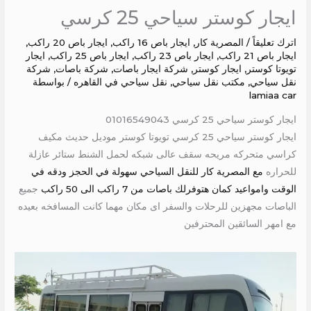
ايجار كوستر سياحي 25 كرسي
اترك تعليقاً
/
المصرية كار
,
ايجار باص 16 راكب
,
ايجار باص 20 راكب
,
ايجار باص 21 راكب
,
ايجار باص 23 راكب
,
ايجار باص 25 راكب
,
ايجار
تويوتا كوستر
,
ايجار كوستر
,
شركة ايجار باصات
,
شركة باصات
,
شركة
نقل سياحي
,
مكتب نقل سياحي
,
نقل سياحي في القاهره
/ بواسطة
lamiaa car
ايجار كوستر سياحي 25 كرسي 01016549043
ايجار كوستر سياحي 25 كرسي تويوتا كوستر موديل حديث مكيف
كراسي متحركه مريحه سقف عالى شبكه لحمل الشنط ستائر عازلة
للحراره
مع المصرية كار للنقل السياحي سهولة في الحجز ودقه في
الوقت وامواعيد كمان هتوفرلك باصات من 7 راكب الى 50 راكب
جميع
الباصات مجهزين للرحلات والسفر اى مكان مهما كانت المسافخه بعيده
مع امهر السائقين المحترفين