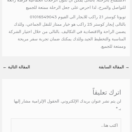
الاستمتاع بالرحلة: بالتالى يمكن أن تكون الرحلات الجماعية فرصة رائعة
للتواصل والمرح، لذا احرص على جعل الرحلة ممتعة للجميع
تويوتا كوستر 21 راكب للايجار الى الفيوم 01016549043
بالتالى إيجار كوستر 25 راكب هو خيار ممتاز للنقل الجماعي، وللذك
يضمن الراحة والاقتصادية في التكاليف. بالتالى من خلال اختيار الشركة
المناسبة والتخطيط الجيد،وللذك يمكنك ضمان تجربة سفر مريحة
وممتعة للجميع.
→
المقالة السابقة
المقالة التالية
←
اترك تعليقاً
لن يتم نشر عنوان بريدك الإلكتروني.
الحقول الإلزامية مشار إليها
بـ
*
اكتب
هنا...