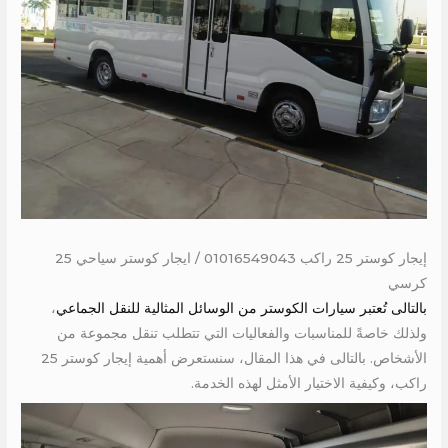
إيجار كوستر 25 راكب 01016549043 / ايجار كوستر سياحي 25
كرسي
بالتالى تُعتبر سيارات الكوستر من الوسائل المثالية للنقل الجماعي
،
ولذلك خاصةً للمناسبات والفعاليات التي تتطلب تنقل مجموعة من
الأشخاص. بالتالى في هذا المقال، سنستعرض أهمية إيجار كوستر 25
راكب، وكيفية الاختيار الأمثل لهذه الخدمة.