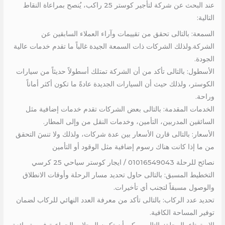
عند البحث عن شركة لتأجير كوستر 25 راكب، يُنصح بمراعاة النقاط
التالية:
السمعة: بالتالى تحقق من تقييمات وآراء العملاء السابقين عن
الشركة.ولذلك الشركات ذات السمعة الجيدة غالباً ما تقدم خدمات عالية
الجودة.
الأسطول: بالتالى تأكد من أن الشركة تمتلك أسطولاً حديثاً من سيارات
الكوستر، ولذلك حيث أن السيارات الجديدة عادةً ما تكون أكثر أماناً
وراحة.
الخدمات المقدمة: بالتالى بعض الشركات تقدم خدمات إضافية مثل
السائقين المدربين، التأمين، وخدمات النقل من وإلى المطار.
الأسعار: بالتالى قارن الأسعار بين عدة شركات، ولذلك ولا تنسَ التحقق
من ما إذا كانت هناك رسوم إضافية مثل الوقود أو التأمين
نصائح للرحلة 01016549043 / ايجار كوستر سياحي 25 كرسي
التخطيط المسبق: بالتالى حاول تحديد مسار الرحلة وأوقات الانطلاق
والوصول مسبقاً لتجنب أي تأخيرات.
تحديد عدد الركاب: بالتالى تأكد من معرفة العدد النهائي للركاب لضمان
توفير المساحة الكافية.