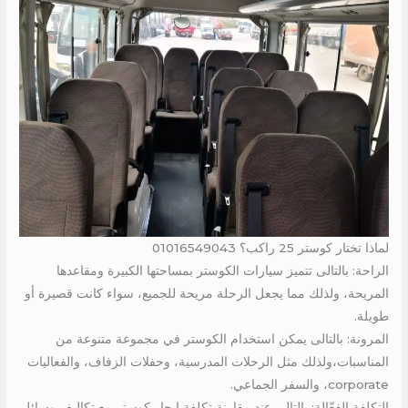
لماذا تختار كوستر 25 راكب؟ 01016549043
الراحة: بالتالى تتميز سيارات الكوستر بمساحتها الكبيرة ومقاعدها
المريحة، ولذلك مما يجعل الرحلة مريحة للجميع، سواء كانت قصيرة أو
طويلة.
المرونة: بالتالى يمكن استخدام الكوستر في مجموعة متنوعة من
المناسبات،ولذلك مثل الرحلات المدرسية، وحفلات الزفاف، والفعاليات
corporate، والسفر الجماعي.
التكلفة الفعّالة: بالتالى عند مقارنة تكلفة إيجار كوستر مع تكاليف وسائل