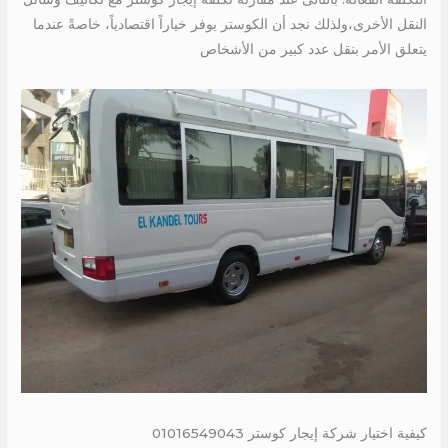
النقل الأخرى،ولذلك نجد أن الكوستر يوفر خياراً اقتصادياً، خاصةً عندما
يتعلق الأمر بنقل عدد كبير من الأشخاص
كيفية اختيار شركة إيجار كوستر 01016549043