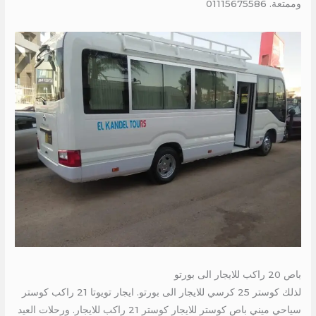
وممتعة. 01115675586
باص 20 راكب للايجار الى بورتو
لذلك كوستر 25 كرسي للايجار الى بورتو. ايجار تويوتا 21 راكب كوستر
سياحي ميني باص كوستر للايجار كوستر 21 راكب للايجار. ورحلات العيد