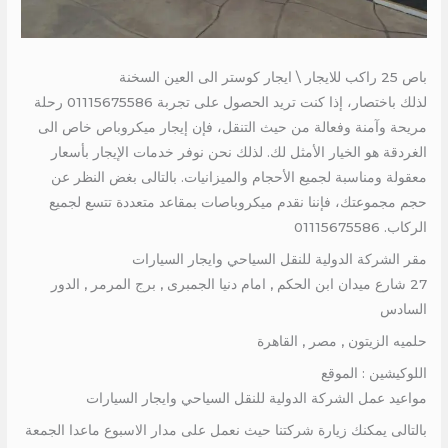
باص 25 راكب للايجار \ ايجار كوستر الى العين السخنة
لذلك باختصار، إذا كنت تريد الحصول على تجربة 01115675586 رحلة
مريحة وآمنة وفعالة من حيث التنقل، فإن إيجار ميكروباص خاص الى
الغردقة هو الخيار الأمثل لك. لذلك نحن نوفر خدمات الإيجار بأسعار
معقولة ومناسبة لجميع الأحجام والميزانيات. بالتالى بغض النظر عن
حجم مجموعتك، فإننا نقدم ميكروباصات بمقاعد متعددة تتسع لجميع
الركاب. 01115675586
مقر الشركة الدولية للنقل السياحي وايجار السيارات
27 شارع ميدان ابن الحكم , امام دنيا الجمبرى , برج المرمر , الدور
السادس
حلميه الزيتون , مصر , القاهرة
اللوكيشين : الموقع
مواعيد عمل الشركة الدولية للنقل السياحي وايجار السيارات
بالتالى يمكنك زيارة شركتنا حيث نعمل على مدار الاسبوع ماعدا الجمعة