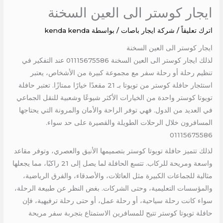
ايجار كوستر الى العين السخنة
اترك تعليقاً
/
شركة ايجار باصات
/ بواسطة
kenda kenda
ايجار كوستر الى العين السخنة
لذلك ايجار كوستر الى العين السخنة 01115675586 عند التفكير في
تنظيم رحلة أو رحلة سفر مع مجموعة كبيرة من الأشخاص، يعتبر
استئجار حافلة كوستر من تويوتا بـ 21 مقعدًا خيارًا ممتازًا. تعتبر حافلة
تويوتا كوستر واحدة من الخيارات الأكثر شيوعًا وشعبية للنقل الجماعي
في العديد من الدول. فهي توفر الراحة والأمان والمرونة التي يحتاجها
المسافرون خلال الرحلات الطويلة والقصيرة على حد سواء.
01115675586
لذلك تتميز حافلة تويوتا كوستر بتصميمها الأنيق والعصري، وتوفر مقاعد
واسعة ومريحة للركاب. تتسع الحافلة لما يصل إلى 21 راكبًا، مما يجعلها
مثالية للجماعات الكبيرة مثل العائلات، والأصدقاء، والفرق الرياضية،
والمؤسسات التعليمية، وحتى الشركات. بغض النظر عن طبيعة الرحلة،
سواء كانت رحلة سياحية، أو رحلة عمل، أو حتى رحلة ترفيهية، فإن
حافلة تويوتا كوستر تتيح للمسافرين الاستمتاع بتجربة سفر مريحة