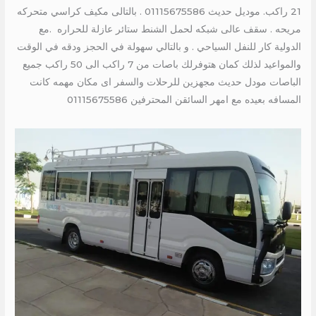
21 راكب. موديل حديث 01115675586 . بالتالى مكيف كراسي متحركه
مريحه . سقف عالى شبكه لحمل الشنط ستائر عازلة للحراره .مع
الدولية كار للنفل السياحي . و بالتالي سهولة في الحجز ودقه في الوقت
والمواعيد لذلك كمان هتوفرلك باصات من 7 راكب الى 50 راكب جميع
الباصات مودل حديث مجهزين للرحلات والسفر اى مكان مهمه كانت
المسافه بعيده مع امهر السائقن المحترفين 01115675586