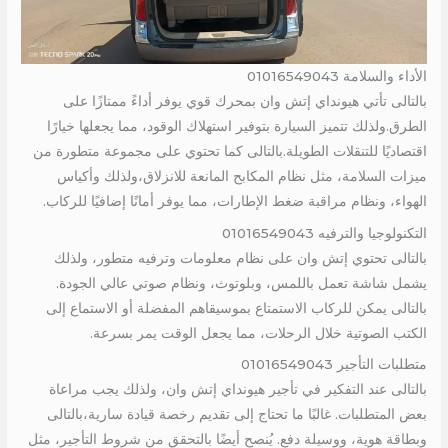
الأداء والسلامة 01016549043
بالتالى تأتي هيونداي إتش وان بمحرك قوي يوفر أداءً ممتازًا على
الطرق.ولذلك تتميز السيارة بتوفير استهلاك الوقود، مما يجعلها خيارًا
اقتصاديًا للتنقلات الطويلة.بالتالى كما تحتوي على مجموعة متطورة من
ميزات السلامة، مثل نظام المكابح المانعة للانزلاق،ولذلك وأكياس
الهواء، ونظام مراقبة ضغط الإطارات، مما يوفر أمانًا إضافيًا للركاب.
التكنولوجيا والترفيه 01016549043
بالتالى تحتوي إتش وان على نظام معلومات وترفيه متطور، ولذلك
يشمل شاشة تعمل باللمس، وبلوتوث، ونظام صوتي عالي الجودة.
بالتالى يمكن للركاب الاستمتاع بموسيقاهم المفضلة أو الاستماع إلى
الكتب الصوتية خلال الرحلات، مما يجعل الوقت يمر بسرعة.
متطلبات التأجير 01016549043
بالتالى عند التفكير في تأجير هيونداي إتش وان، ولذلك يجب مراعاة
بعض المتطلبات. غالبًا ما تحتاج إلى تقديم رخصة قيادة سارية،بالتالى
وبطاقة هوية، ووسيلة دفع. يُنصح أيضًا بالتحقق من شروط التأجير، مثل