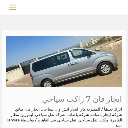
خطي
MAIN
لى
MENU
لمحتوى
ايجار فان 7 راكب سياحي
اترك تعليقاً
/
المصرية كار
,
ايجار اتش وان سياحي
,
ايجار فان فيانو
,
شركة ايجار باصات
,
شركة باصات
,
شركة نقل سياحي
,
ليموزين مطار
القاهرة
,
مكتب نقل سياحي
,
نقل سياحي في القاهره
/ بواسطة
lamiaa
car