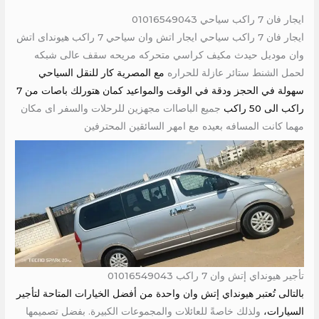
ايجار فان 7 راكب سياحي 01016549043
ايجار فان 7 راكب سياحي ايجار اتش وان سياحي 7 راكب هيونداى اتش
وان موديل حيدث مكيف كراسي متحركه مريحه سقف عالى شبكه
لحمل الشنط ستائر عازلة للحراره
مع المصرية كار للنقل السياحي
سهولة في الحجز ودقة في الوقت والمواعيد كمان هتورلك باصات من 7
راكب الى 50 راكب
جميع الباصاات مجهزين للرحلات والسفر اى مكان
مهما كانت المسافه بعيده مع امهر السائقين المحترفين
تأجير هيونداي إتش وان 7 راكب 01016549043
بالتالى تُعتبر هيونداي إتش وان واحدة من أفضل الخيارات المتاحة لتأجير
السيارات،
ولذلك خاصةً للعائلات والمجموعات الكبيرة. بفضل تصميمها