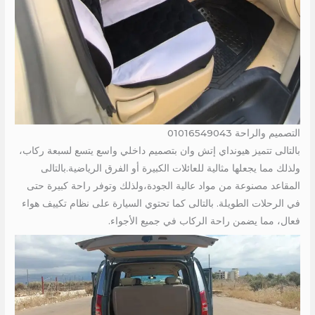
التصميم والراحة 01016549043
بالتالى تتميز هيونداي إتش وان بتصميم داخلي واسع يتسع لسبعة ركاب،
ولذلك مما يجعلها مثالية للعائلات الكبيرة أو الفرق الرياضية.بالتالى
المقاعد مصنوعة من مواد عالية الجودة،ولذلك وتوفر راحة كبيرة حتى
في الرحلات الطويلة. بالتالى كما تحتوي السيارة على نظام تكييف هواء
فعال، مما يضمن راحة الركاب في جميع الأجواء.