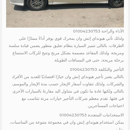
الأداء والراحة 01004230753
ولذلك تأتي هيونداي إتش وان بمحرك قوي يوفر أداءً ممتازًا على
الطرقات. بالتالى تتميز السيارة بنظام تعليق متطور يضمن قيادة سلسة
ومريحة. ولذلك المقاعد مصممة بشكل مريح وتتيح للركاب الاستمتاع
برحلة مريحة، حتى في المسافات الطويلة.
التأجير والتكلفة 01004230753
بالتالى يعتبر تأجير هيونداي إتش وان خيارًا اقتصاديًا للعديد من الأفراد
والشركات. ولذلك تتفاوت أسعار الإيجار حسب مدة الإيجار والموسم،
بالتالى ولكنها عادة ما تكون في متناول اليد مقارنةً بالسيارات الأخرى
في فئتها. تقدم معظم شركات التأجير خيارات مرنة تتناسب مع
احتياجات المستأجرين.
الاستخدامات المتعددة 01004230753
يمكن استخدام هيونداي إتش وان في مجموعة متنوعة من المناسبات،
مثل: