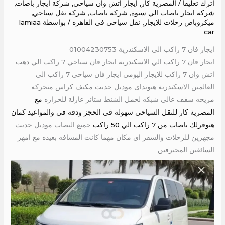
اترك تعليقاً
/
المصرية كار
,
ايجار اتش وان سياحي
,
شركة ايجار باصات
,
شركة ايجار باصات الي سيوة
,
شركة باصات
,
شركة نقل سياحي
,
ميكروباص رحلات للايجار
,
نقل سياحي في القاهره
/ بواسطة
lamiaa
car
ايجار فان 7 راكب الي الاسكندرية 01004230753
ايجار فان 7 راكب الي الاسكندرية ايجار فان سياحي 7 راكب الي دهب
اتش وان 7 راكب للايجار اليومي ايجار فان سياحي 7 راكب الي
العالمين الاسكندرية هيونداى موديل حديث مكيف كراس متحركه
مريحه سقف عالى شبكه لحمل الشنط ستائر عازلة للحراره
مع
المصرية كار للنقل السياحي سهولة في الحجز ودقه في والمواعيد كمان
هتوفرلك باصات من 7 راكب الي 50 راكب
جميع البصات موديل حديث
مجهزين للرحلات والسفر اي مكان مهما كانت المسافه بعيده مع امهر
السائقين المحترفين