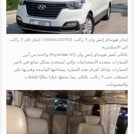
إيجار هيونداي إتش وان 7 راكب: 01004230753 / ايجار فان 7 راكب
الي الاسكندرية
بالتالى تُعتبر هيونداي إتش وان (Hyundai H1) واحدة من أبرز
السيارات متعددة الاستخدامات والتي تُستخدم بشكل شائع في تأجير
السيارات. ولذلك تُعرف هذه السيارة بمساحتها الواسعة وقدرتها على
استيعاب حتى 7 ركاب، بالتالى مما يجعلها خيارًا مثاليًا للعائلات
والمجموعات.