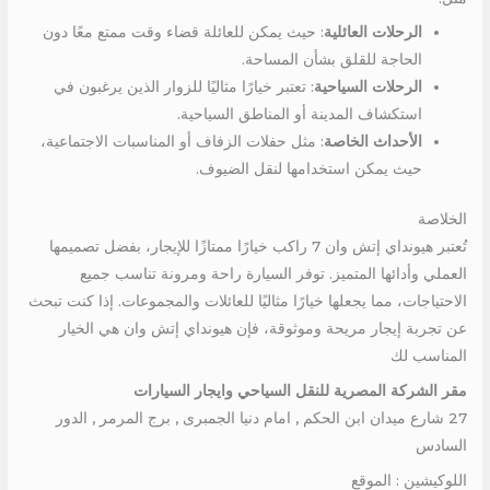
الرحلات العائلية
: حيث يمكن للعائلة قضاء وقت ممتع معًا دون
الحاجة للقلق بشأن المساحة.
الرحلات السياحية
: تعتبر خيارًا مثاليًا للزوار الذين يرغبون في
استكشاف المدينة أو المناطق السياحية.
الأحداث الخاصة
: مثل حفلات الزفاف أو المناسبات الاجتماعية،
حيث يمكن استخدامها لنقل الضيوف.
الخلاصة
تُعتبر هيونداي إتش وان 7 راكب خيارًا ممتازًا للإيجار، بفضل تصميمها
العملي وأدائها المتميز. توفر السيارة راحة ومرونة تناسب جميع
الاحتياجات، مما يجعلها خيارًا مثاليًا للعائلات والمجموعات. إذا كنت تبحث
عن تجربة إيجار مريحة وموثوقة، فإن هيونداي إتش وان هي الخيار
المناسب لك
مقر الشركة المصرية للنقل السياحي وايجار السيارات
27 شارع ميدان ابن الحكم , امام دنيا الجمبرى , برج المرمر , الدور
السادس
اللوكيشين : الموقع