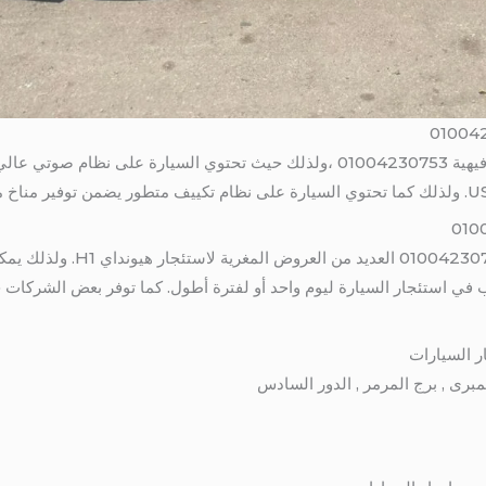
بالتالى تتجاهل هيونداي H1 الجوانب الترفيهية 01004230753 ،ولذلك حيث تحتوي السيا
بالتالى توفر شركات تأجير السيارا
 في استئجار السيارة ليوم واحد أو لفترة أطول. كما توفر بعض الشركات خ
ر السيارات