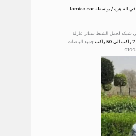
ي القاهره
/ بواسطة
lamiaa car
ه مريحه سقف عالى شبكه لحمل الشنط ستائر عازلة
جميع الباصات