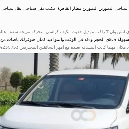
 سياحي
,
ليموزين
,
ليموزين مطار القاهرة
,
مكتب نقل سياحي
,
نقل سياحي ف
ايجار فان عائلي 01004230753 هيونداى اتش وان 7 راكب موديل حديث مكيف كراسي متحرك
صات من 7 راكب الى 50 راكب
مهما كانت المسافه بعيده مع امهر السائقين المحترفين 01004230753