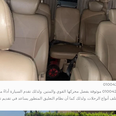
بالتالى تعتبر هيونداي H1 سيارة 01004230753 موثوقة بفضل محركها القوي والمتين. ولذلك تقدم 
تلف أنواع الرحلات. ولذلك كما أن نظام التعليق المتطور يساعد في تقديم