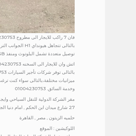
فان 7 راكب للايجار الى مطروح 01004230753
توصيل متعددة تشمل البلوتوث ومنفذ USB. ولذلك كما تحتوي السيارة على نظام تكييف متطور يضمن توفير مناخ مريح لجميع 01004230753
اتش وان للايجار الى السخنه 01004230753
ميزانيات مختلفة،بالتالى سواء كنت ترغب
وخدمة السائق. 01004230753
مقر الشركة الدولية للنقل السياحي وايجا
27 شارع ميدان ابن الحكم , امام دنيا الجمبرى , برج المرمر , الدور السادس
حلميه الزيتون , مصر , القاهرة
اللوكيشين : الموقع