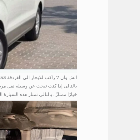
اتش وان 7 راكب للايجار الى الغردقة 01004230753
بالتالى إذا كنت تبحث عن وسيلة نقل مريحة 4230753
خيارًا ممتازًا. بالتالى تمتاز هذه السيارة العا