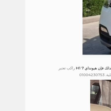
 فإن هيونداي H1 7
راكب تعتبر
0100