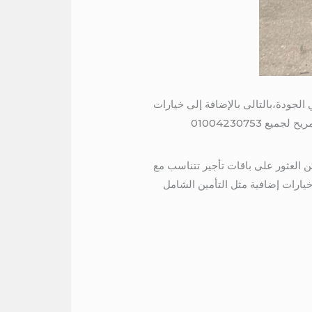
رة على نظام صوتي عالي الجودة،بالتالى بالإضافة إلى خيارات
ت 01004230753 العديد من العروض المغرية لاستئجار هيونداي H1. ولذلك يمكن العثور على باقات تأجير تتناسب مع
يارات إضافية مثل التأمين الشامل