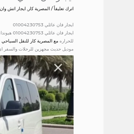
اترك تعليقاً
/
المصرية كار
,
ايجار اتش وان
ايجار فان عائلي 01004230753
للحراره
مع المصرية كار للنقل السياحي سهولة ف5ي الحجز ودقه في الوقت والمواعيد كمان هتوفرلك با
موديل حديث مجهزين للرحلات والسفر اى مكان 