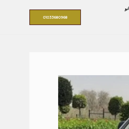
نو
01033680968