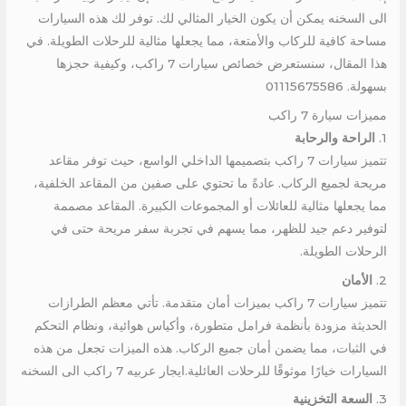
الى السخنه يمكن أن يكون الخيار المثالي لك. توفر لك هذه السيارات
مساحة كافية للركاب والأمتعة، مما يجعلها مثالية للرحلات الطويلة. في
هذا المقال، سنستعرض خصائص سيارات 7 راكب، وكيفية حجزها
بسهولة. 01115675586
مميزات سيارة 7 راكب
1.
الراحة والرحابة
تتميز سيارات 7 راكب بتصميمها الداخلي الواسع، حيث توفر مقاعد
مريحة لجميع الركاب. عادةً ما تحتوي على صفين من المقاعد الخلفية،
مما يجعلها مثالية للعائلات أو المجموعات الكبيرة. المقاعد مصممة
لتوفير دعم جيد للظهر، مما يسهم في تجربة سفر مريحة حتى في
الرحلات الطويلة.
2.
الأمان
تتميز سيارات 7 راكب بميزات أمان متقدمة. تأتي معظم الطرازات
الحديثة مزودة بأنظمة فرامل متطورة، وأكياس هوائية، ونظام التحكم
في الثبات، مما يضمن أمان جميع الركاب. هذه الميزات تجعل من هذه
السيارات خيارًا موثوقًا للرحلات العائلية.ايجار عربيه 7 راكب الى السخنه
3.
السعة التخزينية