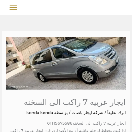
خطي
MAIN
لى
MENU
لمحتوى
ايجار عربيه 7 راكب الى السخنه
اترك تعليقاً
/
شركة ايجار باصات
/ بواسطة
kenda kenda
ايجار عربيه 7 راكب الى السخنه01115675586
إذا كنت تخطط لرحلة عائلية أو مع الأصدقاء، فإن ايجار عربيه 7 راكب