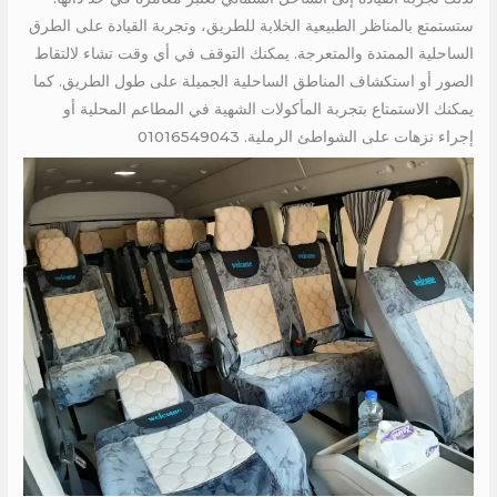
ستستمتع بالمناظر الطبيعية الخلابة للطريق، وتجربة القيادة على الطرق
الساحلية الممتدة والمتعرجة. يمكنك التوقف في أي وقت تشاء لالتقاط
الصور أو استكشاف المناطق الساحلية الجميلة على طول الطريق. كما
يمكنك الاستمتاع بتجربة المأكولات الشهية في المطاعم المحلية أو
إجراء نزهات على الشواطئ الرملية. 01016549043