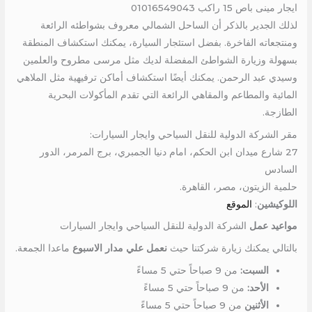
ايجار مينى باص 15 راكب 01016549043
لذلك الجدير بالذكر أن الساحل الشمالي معروف بشواطئه الرائعة
ومنتجعاته الفاخرة. بفضل استئجار السيارة، يمكنك استكشاف المنطقة
بسهولة وزيارة الشواطئ المفضلة لديك مثل مرسى مطروح والعلمين
وسيدي عبد الرحمن. يمكنك أيضًا استكشاف أماكن ترفيهية مثل الملاهي
المائية والمطاعم والمقاهي الرائعة التي تقدم المأكولات البحرية
الطازجة.
مقر الشركة الدولية للنقل السياحي وايجار السيارات:
27 شارع ميدان ابن الحكم، امام دنيا الجمبري، برج المرمر، الدور
السادس
حلمية الزيتون، مصر، القاهرة.
اللوكيشين
:
الموقع
مواعيد عمل
الشركة الدولية للنقل السياحي وايجار السيارات
بالتالي يمكنك زيارة شركتنا حيث
نعمل علي مدار الاسبوع
ماعدا الجمعة.
السبت:
من 9 صباحاً حتي 5 مساءً
الأحد:
من 9 صباحاً حتي 5 مساءً
الأثنين
من 9 صباحاً حتي 5 مساءً