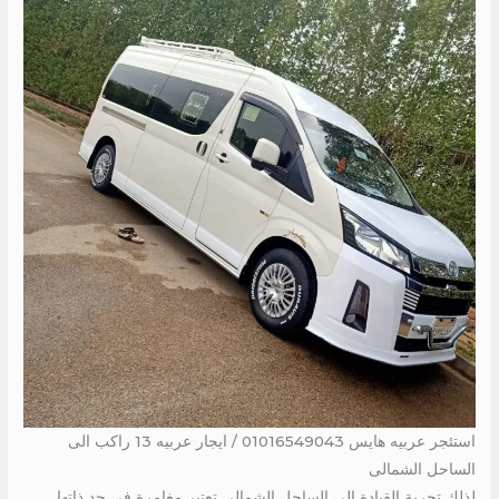
استئجر عربيه هايس 01016549043 / ايجار عربيه 13 راكب الى
الساحل الشمالى
لذلك تجربة القيادة إلى الساحل الشمالي تعتبر مغامرة في حد ذاتها.