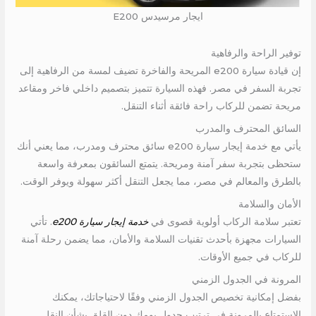
ايجار مرسيدس E200
توفير الراحة والرفاهية
إن قيادة سيارة e200 المريحة والفاخرة تضيف لمسة من الرفاهية إلى
تجربة السفر في مصر. فهذه السيارة تتميز بتصميم داخلي فاخر ومقاعد
مريحة تضمن للركاب راحة فائقة أثناء التنقل.
السائق المحترف والمدرب
يأتي مع خدمة إيجار سيارة e200 سائق محترف ومدرب، مما يعني أنك
ستحظى بتجربة سفر آمنة ومريحة. يتمتع السائقون بمعرفة واسعة
بالطرق والمعالم في مصر، مما يجعل التنقل أكثر سهولة ويوفر الوقت.
الأمان والسلامة
تعتبر سلامة الركاب أولوية قصوى في
خدمة إيجار سيارة e200
. تأتي
السيارات مجهزة بأحدث تقنيات السلامة والأمان، مما يضمن رحلة آمنة
للركاب في جميع الأوقات.
المرونة في الجدول الزمني
بفضل إمكانية تخصيص الجدول الزمني وفقًا لاحتياجاتك، يمكنك
الاستمتاع بالمرونة في ترتيب جدول يومك دون القلق بشأن النقل.