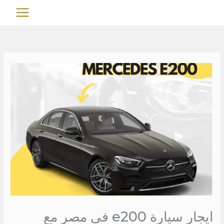
خطي
MAIN
لى
MENU
لمحتوى
ايجار سيارة e200 في مصر مع