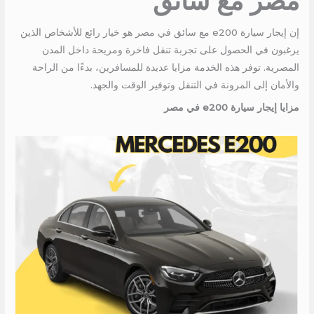
مصر مع سائق
إن إيجار سيارة e200 مع سائق في مصر هو خيار رائع للأشخاص الذين
يرغبون في الحصول على تجربة تنقل فاخرة ومريحة داخل المدن
المصرية. توفر هذه الخدمة مزايا عديدة للمسافرين، بدءًا من الراحة
والأمان إلى المرونة في التنقل وتوفير الوقت والجهد.
مزايا إيجار سيارة e200 في مصر