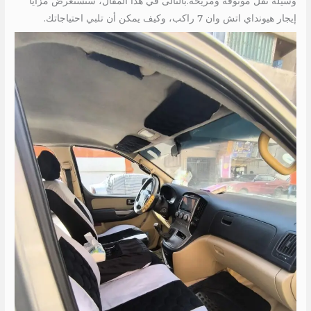
وسيلة نقل موثوقة ومريحة.بالتالى في هذا المقال، سنستعرض مزايا
إيجار هيونداي اتش وان 7 راكب، وكيف يمكن أن تلبي احتياجاتك.