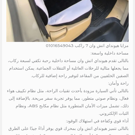
مزايا هيونداي اتش وان 7 راكب 01016549043
مساحة داخلية واسعة:
بالتالى تقدم هيونداي اتش وان مساحة داخلية رحبة تكفي لسبعة ركاب،
مما يجعلها مثالية للرحلات العائلية أو التنقلات الجماعية. يمكن استخدام
الصفين الخلفيين من المقاعد لتوفير راحة إضافية للركاب.
راحة وأمان:
بالتالى تأتي السيارة مزودة بأحدث تقنيات الراحة، مثل نظام تكييف هواء
فعال، ونظام صوتي متطور، مما يوفر تجربة سفر مريحة. بالإضافة إلى
ذلك، تشمل ميزات الأمان المتطورة مثل نظام مكابح ABS، ونظام
الثبات الإلكتروني.
أداء قوي وكفاءة في استهلاك الوقود:
بالتالى تتميز هيونداي اتش وان بمحرك قوي يوفر أداءً جيدًا على الطرق