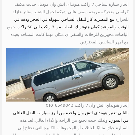
ايجار سيارة سياحي 7 راكب هيونداى اتش وان موديل حديث مكيف
كراسي متحركه مريحه سقف عالى شبكه لحمل الشنط ستائر عازلة
للحراره
مع المصرية كار للنقل السياحي سهواة في الحجز ودقه في
الوقت والمواعيد كمان هتوفرلك باصات من 7 راكب الى 50 راكب
جميع
الباصات مجهزين للرحلات والسفر اى مكان مهما كانت المسافة بعيده
مع امهر السائقين المحترفين
إيجار هيونداي اتش وان 7 راكب 01016549043
بالتالى تعتبر هيونداي اتش وان واحدة من أبرز سيارات النقل العائلي
في السوق،
ولذلك حيث تجمع بين الراحة والأداء العالي. تُعد هذه
السيارة خيارًا مثاليًا للعائلات أو المجموعات الكبيرة التي تحتاج إلى