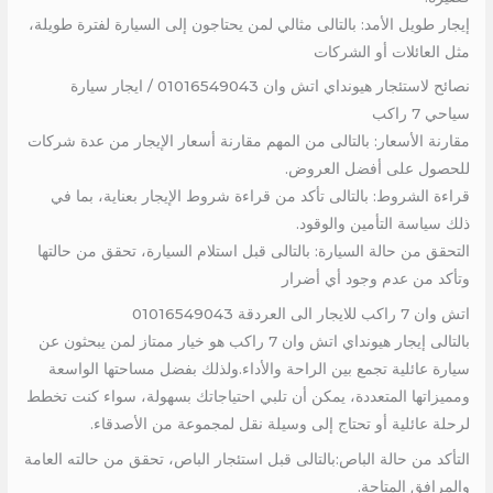
إيجار طويل الأمد: بالتالى مثالي لمن يحتاجون إلى السيارة لفترة طويلة،
مثل العائلات أو الشركات
نصائح لاستئجار هيونداي اتش وان 01016549043 / ايجار سيارة
سياحي 7 راكب
مقارنة الأسعار: بالتالى من المهم مقارنة أسعار الإيجار من عدة شركات
للحصول على أفضل العروض.
قراءة الشروط: بالتالى تأكد من قراءة شروط الإيجار بعناية، بما في
ذلك سياسة التأمين والوقود.
التحقق من حالة السيارة: بالتالى قبل استلام السيارة، تحقق من حالتها
وتأكد من عدم وجود أي أضرار
اتش وان 7 راكب للايجار الى العردقة 01016549043
بالتالى إيجار هيونداي اتش وان 7 راكب هو خيار ممتاز لمن يبحثون عن
سيارة عائلية تجمع بين الراحة والأداء.ولذلك بفضل مساحتها الواسعة
ومميزاتها المتعددة، يمكن أن تلبي احتياجاتك بسهولة، سواء كنت تخطط
لرحلة عائلية أو تحتاج إلى وسيلة نقل لمجموعة من الأصدقاء.
التأكد من حالة الباص:بالتالى قبل استئجار الباص، تحقق من حالته العامة
والمرافق المتاحة.