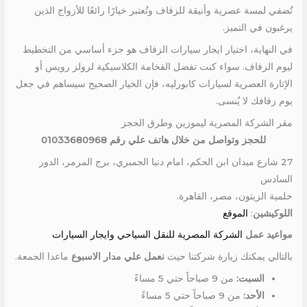
تُضفي لمسة عصرية وأنيقة للزفاف وتُعتبر خيارًا رائعًا للأزواج الذين
يرغبون في التميز.
في النهاية، اختيار ايجار سيارات الزفاف هو جزء أساسي من التخطيط
ليوم الزفاف. سواء كنت تفضل الفخامة الكلاسيكية لرولز رويس أو
الإثارة العصرية لسيارات كابورليه، فإن الخيار الصحيح سيساهم في جعل
يوم زفافك لا يُنسى.
مقر الشركة المصرية ليموزين وطرق الحجز
للحجز وتواصل من خلال هاتف علي رقم 01033680968
27 شارع ميدان ابن الحكم، امام دنيا الجمبري، برج المرمر، الدور
السادس
حلمية الزيتون، مصر، القاهرة.
اللوكيشين
:
الموقع
مواعيد عمل
الشركة المصرية للنقل السياحي وايجار السيارات
بالتالي يمكنك زيارة شركتنا حيث
نعمل علي مدار الاسبوع
ماعدا الجمعة.
السبت:
من 9 صباحاً حتي 5 مساءً
الأحد:
من 9 صباحاً حتي 5 مساءً