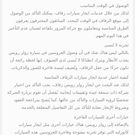
الوصول في الوقت المناسب
لذلك من خلال خدمات ايجار سيارات زفاف، يمكنك التأكد من الوصول
إلى موقع الزفاف في الوقت المحدد. السائقون المحترفون يعرفون
الطرق المناسبة ويتعاملون مع حركة المرور بكفاءة لضمان عدم التأخير
في هذا اليوم المهم.
تجربة لا تُنسى
بالتالي ليس هناك شك في أن وصول العروسين في سيارة رولز رويس
يجذب الأنظار ويترك انطباعًا لا يُنسى لدى الضيوف. إنها لحظة رائعة أن
تكون جزءًا من حفل الزفاف، وتُضيف لمسة فاخرة للصور والذكريات.
كيفية اختيار خدمة ايجار سيارات الزفاف المناسبة
لذلك عند البحث عن ايجار رولز رويس زفاف، يجب التأكد من اختيار
شركة ذات سمعة جيدة وتقييمات إيجابية. يُفضل أن تقوم بزيارة الشركة
شخصيًا لرؤية السيارات والتأكد من حالتها. كما يُنصح بمراجعة العقود
وشروط الإيجار بعناية للتأكد من كل التفاصيل المتعلقة بالخدمة.
خيارات أخرى للسيارات الفاخرة
بالإضافة إلى رولز رويس، هناك خيارات أخرى مثل ايجار سيارات
كابورليه التي توفر تجربة مفتوحة وفاخرة للعروسين. هذه السيارات