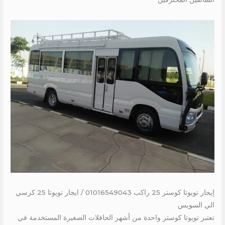
إيجار تويوتا كوستر 25 راكب 01016549043 / ايجار تويوتا 25 كرسي
الي السويس
تعتبر تويوتا كوستر واحدة من أشهر الحافلات الصغيرة المستخدمة في