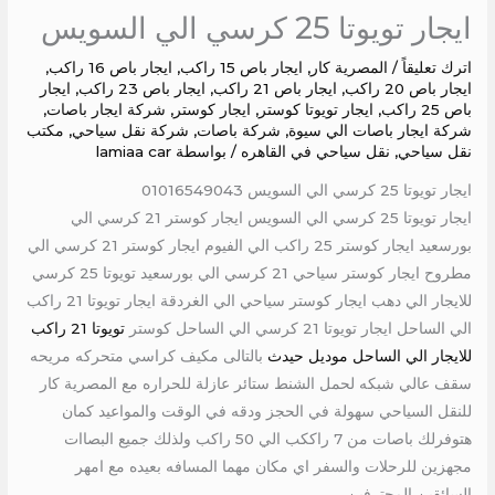
ايجار تويوتا 25 كرسي الي السويس
اترك تعليقاً
/
المصرية كار
,
ايجار باص 15 راكب
,
ايجار باص 16 راكب
,
ايجار باص 20 راكب
,
ايجار باص 21 راكب
,
ايجار باص 23 راكب
,
ايجار
باص 25 راكب
,
ايجار تويوتا كوستر
,
ايجار كوستر
,
شركة ايجار باصات
,
شركة ايجار باصات الي سيوة
,
شركة باصات
,
شركة نقل سياحي
,
مكتب
نقل سياحي
,
نقل سياحي في القاهره
/ بواسطة
lamiaa car
ايجار تويوتا 25 كرسي الي السويس 01016549043
ايجار تويوتا 25 كرسي الي السويس ايجار كوستر 21 كرسي الي
بورسعيد ايجار كوستر 25 راكب الي الفيوم ايجار كوستر 21 كرسي الي
مطروح ايجار كوستر سياحي 21 كرسي الي بورسعيد تويوتا 25 كرسي
للايجار الي دهب ايجار كوستر سياحي الي الغردقة ايجار تويوتا 21 راكب
الي الساحل ايجار تويوتا 21 كرسي الي الساحل كوستر
تويوتا 21 راكب
للايجار الي الساحل موديل حيدث
بالتالى مكيف كراسي متحركه مريحه
سقف عالي شبكه لحمل الشنط ستائر عازلة للحراره مع المصرية كار
للنقل السياحي سهولة في الحجز ودقه في الوقت والمواعيد كمان
هتوفرلك باصات من 7 راككب الي 50 راكب ولذلك جميع البصاات
مجهزين للرحلات والسفر اي مكان مهما المسافه بعيده مع امهر
السائقين المحترفين