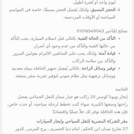
ليوم واحد أو لفترة أطول.
الحجز المسبق
: ولذلك يُفضل الحجز مسبقًا، خاصة في المواسم
السياحية أو الأوقات المزدحمة.
نصائح للتأجير 01016549043
التأكد من الحالة الفنية
: بالتالى قبل استلام السيارة، يجب التأكد
من حالتها الفنية والتأكد من عدم وجود أي أضرار.
قيادة آمنة
: ولذلك يجب على السائقين الالتزام بقوانين المرور
والتأكد من سلامة الركاب.
توفير وسائل الراحة
: بالتالى يُفضل تجهيز الحافلة بمياه معدنية
ووسائل ترفيهية مثل نظام صوتي لتوفير تجربة سفر ممتعة.
الخاتمة
إيجار تويوتا كوستر 25 راكب هو خيار ممتاز للنقل الجماعي بفضل
راحتها وسعتها الكبيرة. سواء كنت تخطط لرحلة سياحية، أو حدث خاص،
فإن هذه الحافلة توفر لك حلاً عمليًا واقتصاديًا
مقر الشركة المصرية للنقل السياحي وايجار السيارات
27 شارع ميدان ابن الحكم , امام دنيا الجمبرى , برج المرمر , الدور