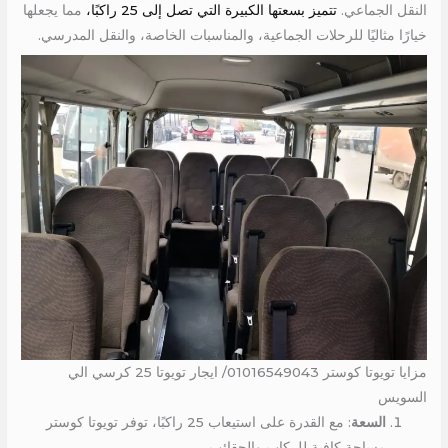
النقل الجماعي.
تتميز بسعتها الكبيرة التي تصل إلى 25 راكبًا،
مما يجعلها
خيارًا مثاليًا للرحلات الجماعية، والمناسبات الخاصة، والنقل المدرسي.
مزايا تويوتا كوستر 01016549043/ ايجار تويوتا 25 كرسي الي
السويس
السعة
: مع القدرة على استيعاب 25 راكبًا، توفر تويوتا كوستر
مساحة كافية للركاب والحقائب.