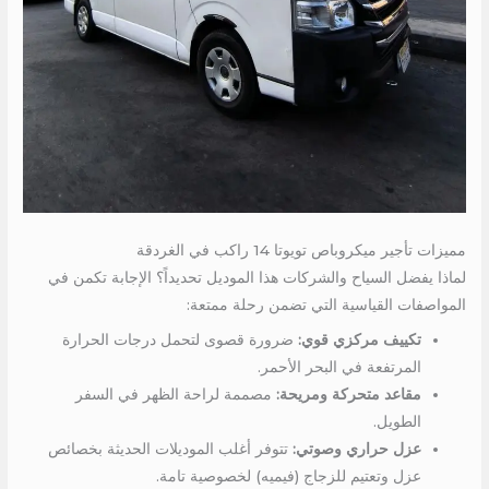
مميزات تأجير ميكروباص تويوتا 14 راكب في الغردقة
لماذا يفضل السياح والشركات هذا الموديل تحديداً؟ الإجابة تكمن في
المواصفات القياسية التي تضمن رحلة ممتعة:
تكييف مركزي قوي:
ضرورة قصوى لتحمل درجات الحرارة
المرتفعة في البحر الأحمر.
مقاعد متحركة ومريحة:
مصممة لراحة الظهر في السفر
الطويل.
عزل حراري وصوتي:
تتوفر أغلب الموديلات الحديثة بخصائص
عزل وتعتيم للزجاج (فيميه) لخصوصية تامة.