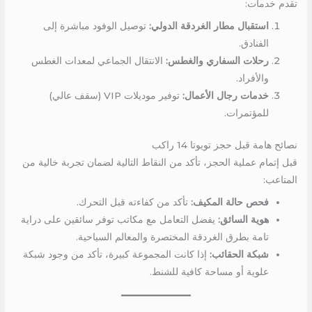
تقدم خدمات:
استقبال مطار الغردقة الدولي:
توصيل الوفود مباشرة إلى
الفنادق.
رحلات السفاري والغطس:
الانتقال الجماعي لمعدات الغطس
والأفراد.
خدمات رجال الأعمال:
توفير موديلات VIP (سقف عالي)
للمؤتمرات.
نصائح هامة قبل حجز تويوتا 14 راكب
قبل إتمام عملية الحجز، تأكد من النقاط التالية لضمان تجربة خالية من
المتاعب:
فحص حالة المكيف:
تأكد من كفاءته قبل التحرك.
هوية السائق:
يفضل التعامل مع مكاتب توفر سائقين على دراية
تامة بطرق الغردقة المختصرة والمعالم السياحية.
شبكة الحقائب:
إذا كانت المجموعة كبيرة، تأكد من وجود شبكة
علوية أو مساحة كافية للشنط.