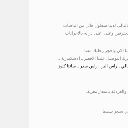
01115675586 ايجار تويوتا هاي اس بالسائق بالتالي لدينا سطول هائل من الباصات
ترفين وعلى اعلى درايه بالاجرائات
 السيارات الملاكي والباصات من ال 7 راكب الى ال50 راكب اتصل بنا الان واحجز رحلتك معنا
ترك التوصيل علينا الاقصر .. الاسكندرية ..
لي .. راس البر .. راس سدر .. سانتا كل
وز
الغردقة بأسعار مغرية.
حي بسعر بسيط