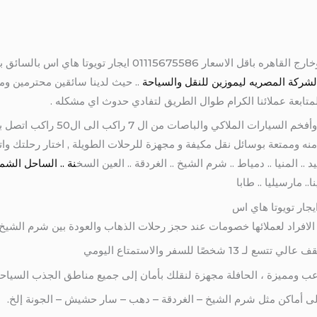
ميني باص سياحي للايجار اليومي داخل وخارج القاهره باقل الاسعار 
لشركة المصريه ليموزين للنقل والسياحة
.. حيث لدينا سائقين محترمين ومح
متابعة عملائنا الكرام طوال الطريق لتفادي حدوث اي مشكله .
بالتالي نتيح لكم أفخم ميني باص للايجار وأفخم
ع برحلة امنه وممتعة بوسائل نقل مكيفة و مجهزة للرحلات الطويلة , اختار رحلتك وا
د .. المنيا .. دمياط .. شرم الشيخ .. الغردقة .. العين السخ
نة .. الساحل الشما
.. مارسيليا .. طابا
لافراد لعملائها خصومات عند حجز رحلات الذهاب والعودة بين شرم الشيخ و
ا للسفر والاستمتاع اليومي
تاعب ومميزة ، الحافلة مجهزة لنقلك بأمان إلى جميع مناطق الجذب السيا
لى أماكن مثل شرم الشيخ – الغردقة – دهب – سار حشيش – الجونة إلخ.