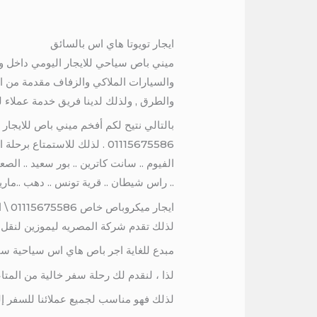
ايجار تويوتا هاي اس بالسائق
والسيارات الملاكي والزفاف مقدمة من ا
والطرق , ولذلك لدينا فريق خدمة عملاء ل
01115675586 . لذلك للاستمتا
الفيوم .. سانت كاترين .. بور سعيد .. الصعي
.. راس شيطان .. قرية تونس .. دهب ..مارينا
ايجار ميكروباص خاص 01115675586 \ ايجار تويوتا هاي اس
لذلك تقدم شركة المصريه ليموزين لنقل ا
مبدع للغاية اجر باص هاي اس سياحية سقف عالي تتسع لـ 13 شخصً
لذا ، لنقدم لك رحلة سفر خالية من الم
لذلك فهو مناسب لجميع عملائنا للسفر إ