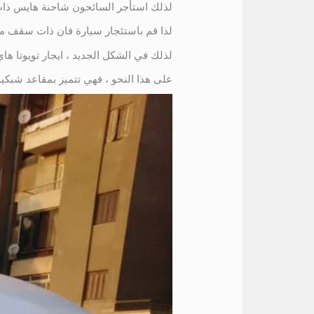
لذلك استأجر السائحون شاحنة هايس ذات سقف مرتفع
لذا قم باستئجار سيارة فان ذات سقف مرت
لذلك في الشكل الجديد ، ايجار تويوتا هاي اس حافلة 13 شخصًا ، حافلة عالية الجودة 13 شخصًا للرحلات الطويلة ، 
على هذا النحو ، فهي تتميز بمقاعد شبكية مريحة وديل السنة، كل من 2020 و 2021 ، التص