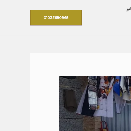
نو
01033680968