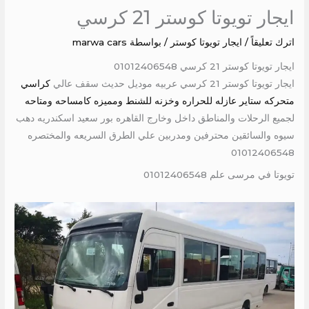
ايجار تويوتا كوستر 21 كرسي
اترك تعليقاً
/
ايجار تويوتا كوستر
/ بواسطة
marwa cars
ايجار تويوتا كوستر 21 كرسي 01012406548
ايجار تويوتا كوستر 21 كرسي عربيه موديل حديث سقف عالي
كراسي
متحركه ستاير عازله للحراره وخزنه للشنط ومميزه كامساحه ومتاحه
لجميع الرحلات والمناطق داخل وخارج القاهره بور سعيد اسكندريه دهب
سيوه والسائقين محترفين ومدربين علي الطرق السريعه والمختصره
01012406548
تويوتا في مرسى علم 01012406548