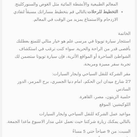
المعالم الطبيعية والأنشطة المائية مثل الغوص والسنوركلينج.
التخطيط للرحلات
:بالتالي قم بتخطيط مساراتك مسبقاً لتفادي
الازدحام والاستمتاع بمزيد من الوقت في المعالم.
الخاتمة
استئجار سيارة تويوتا في مرسى علم هو خيار مثالي للتمتع بعطلتك
بأقصى قدر من الراحة والحرية. سواء كنت ترغب في استكشاف
الشواطئ الساحرة أو المواقع الأثرية، فإن سيارة تويوتا ستضمن لك
تجربة سفر مميزة ومريحة.
مقر الشركة للنقل السياحي وايجار السيارات:
27 شارع ميدان ابن الحكم، امام دنيا الجمبري، برج المرمر، الدور
السادس
حلمية الزيتون، مصر، القاهرة.
اللوكيشين: الموقع
مواعيد عمل الشركة للنقل السياحي وايجار السيارات
بالتالي يمكنك زيارة شركتنا حيث نعمل علي مدار الاسبوع ماعدا الجمعة.
السبت: من 9 صباحاً حتي 5 مساءً