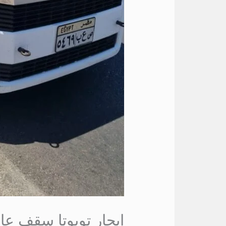
ايجار تويوتا سقف عا