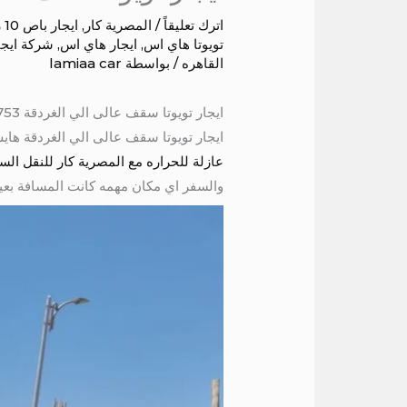
اترك تعليقاً
/
المصرية كار
,
ايجار باص 10 راكب
تويوتا هاي اس
,
ايجار هاي اس
,
شركة ايجا
القاهره
/ بواسطة
lamiaa car
ايجار تويوتا سقف عالى الي الغردقة 01004230753
ايجار تويوتا سقف عالى الي الغردقة هايس 13 كرسي للايجار الي الفيوم موديل حديث مكيف كراسي متحركه مريحه سقف عالى شبكه لحمل الش
عازلة للحراره مع المصرية كار للنقل ا
والسفر اي مكان مهمه كانت المسافة بعيد