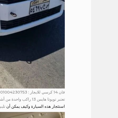
فان 14 كرسي للايجار : 01004230753
تعتبر تويوتا هايس 13 راكب واحدة من أشهر خيارات النقل في العديد من البلدان، حيث تجمع بين الراحة، السعة، والكفاءة. في هذه المقالة،
استئجار هذه السيارة وكيف يمكن أن
تلبي