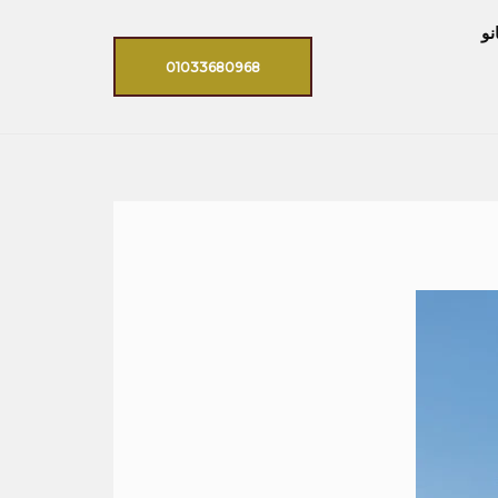
نو
01033680968