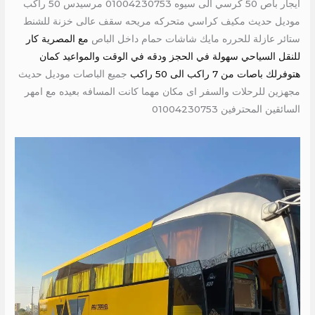
ايجار باص 50 كرسي الى سيوه 01004230753 مرسيدس 50 راكب
موديل حديث مكيف كراسي متحركه مريحه سقف عالى خزنة للشنط
ستائر عازلة للحرره مايك شاشات حمام داخل الباص
مع المصرية كار
للنقل السياحي سهولة في الحجز ودقه في الوقت والمواعيد كمان
هتوفرلك باصات من 7 راكب الى 50 راكب
جميع الباصات موديل حديث
مجهزين للرحلات والسفر اى مكان مهما كانت المسافه بعيده مع امهر
السائقين المحترفين 01004230753