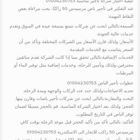
كيفية اختيار شركة تأجير مناسبة 01004230753
عند التفكير في تأجير باص مرسيدس 50 راكبًا، يجب مراعاة بعض
النقاط المهمة:
السمعة:بالتالى ابحث عن شركات تتمتع بسمعة جيدة في السوق وتقدم
خدمات عالية الجودة.
الأسعار: ولذلك قارن الأسعار بين الشركات المختلفة وتأكد من أن
السعر يتناسب مع الخدمات المقدمة.
الخدمات الإضافية:بالتالى تحقق مما إذا كانت الشركة تقدم سائقين
محترفين،ولذلك وتأمين للرحلة، وخدمات إضافية مثل توفير الماء أو
المرطبات
خطوات تأجير الباص 01004230753
تحديد الاحتياجات:ولذلك حدد عدد الركاب والوجهة ومدة الرحلة.
البحث والمقارنة:بالتالى ابحث عن شركات تأجير باصات وقارن بينها.
الحجز: ولذلك بعد اختيار الشركة المناسبة، قم بالحجز مسبقًا لضمان
توفر الباص في التاريخ المطلوب.
التأكيد: بالتالى تأكد من تأكيد الحجز قبل موعد الرحلة بوقت كافٍ
مرسيدس 50 راكب للايجار الى الاسكندرية 01004230753
بالتالى تأجير باص مرسيدس 50 راكبًا هو خيار ممتاز لمن يبحثون عن