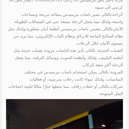
كرسي الى سيوه
الراحة:بالتالى تتميز باصات مرسيدس بمقاعد مريحة ومساحات
واسعة،ولذلك مما يجعل الرحلة ممتعة حتى في المسافات الطويلة.
الأمان:بالتالى تتضمن باصات مرسيدس أنظمة أمان متطورة،ولذلك مثل
نظام المكابح المانعة للانزلاق ونظام الثبات الإلكتروني، مما يزيد من
مستوى الأمان خلال الرحلات.
التقنيات الحديثة: بالتالى تأتي هذه الباصات مزودة بتقنيات حديثة مثل
أنظمة التكييف، ولذلك وأنظمة الصوت، ووسائل الترفيه، مما يجعل
الرحلة أكثر متعة للركاب.
المرونة: بالتالى يمكن استخدام باصات مرسيدس في مختلف
المناسبات، ولذلك سواء كانت رحلات مدرسية، أو فعاليات
شركات،بالتالى أو حفلات زفاف، مما يجعلها خيارًا مثاليًا لتلبية احتياجات
النقل المتنوعة.