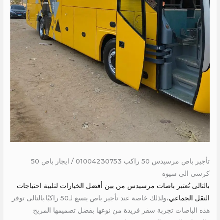
تأجير باص مرسيدس 50 راكب 01004230753 / ايجار باص 50
كرسي الى سيوه
بالتالى تُعتبر باصات مرسيدس من بين أفضل الخيارات لتلبية احتياجات
النقل الجماعي
،ولذلك خاصة عند تأجير باص يتسع لـ50 راكبًا.بالتالى توفر
هذه الباصات تجربة سفر فريدة من نوعها بفضل تصميمها المريح