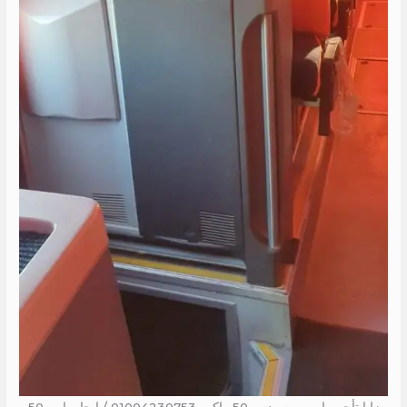
مزايا تأجير باص مرسيدس 50 راكب 01004230753 / ايجار باص 50