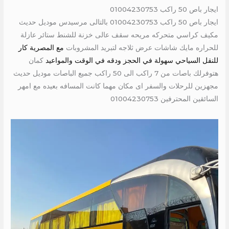
ايجار باص 50 راكب 01004230753
ايجار باص 50 راكب 01004230753 بالتالى مرسيدس موديل حديث
مكيف كراسي متحركه مريحه سقف عالى خزنة للشنط ستائر عازلة
للحراره مايك شاشات عرض ثلاجه لتبريد المشروبات
مع المصرية كار
للنقل السياحي سهولة في الحجز ودقه في الوقت والمواعيد
كمان
هتوفرلك باصات من 7 راكب الى 50 راكب جميع الباصات موديل حديث
مجهزين للرحلات والسفر اى مكان مهما كانت المسافه بعيده مع امهر
السائقين المحترفين 01004230753