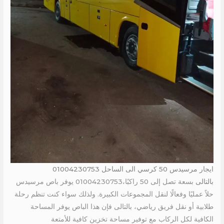
ايجار مرسيدس 50 كرسي الى الساحل 01004230753
بالتالى
بسعة تصل إلى 50 راكبًا،01004230753 يوفر باص مرسيدس
حلاً عمليًا وفعالًا لنقل المجموعات الكبيرة. ولذلك سواء كنت تنظم رحلة
طلابية أو نقل فريق رياضي، بالتالى فإن هذا الباص يوفر المساحة
الكافية لكل الركاب مع توفير مساحة تخزين كافية للأمتعة