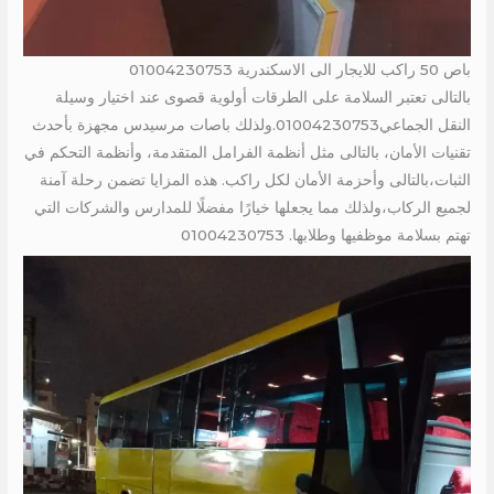
باص 50 راكب للايجار الى الاسكندرية 01004230753
بالتالى تعتبر السلامة على الطرقات أولوية قصوى عند اختيار وسيلة
النقل الجماعي01004230753.ولذلك باصات مرسيدس مجهزة بأحدث
تقنيات الأمان، بالتالى مثل أنظمة الفرامل المتقدمة، وأنظمة التحكم في
الثبات،بالتالى وأحزمة الأمان لكل راكب. هذه المزايا تضمن رحلة آمنة
لجميع الركاب،ولذلك مما يجعلها خيارًا مفضلًا للمدارس والشركات التي
تهتم بسلامة موظفيها وطلابها. 01004230753