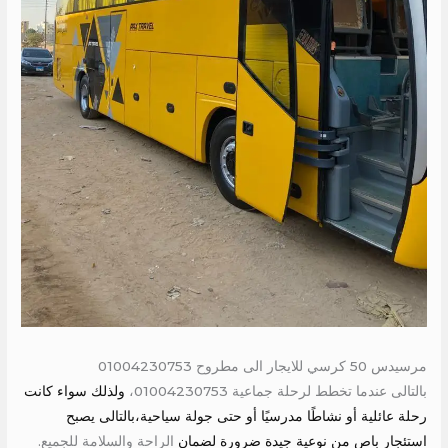
مرسيدس 50 كرسي للايجار الى مطروح 01004230753
بالتالى عندما تخطط لرحلة جماعية 01004230753،
ولذلك سواء كانت
رحلة عائلية أو نشاطًا مدرسيًا أو حتى جولة سياحية،بالتالى يصبح
استئجار باص من نوعية جيدة ضرورة لضمان
الراحة والسلامة للجميع.