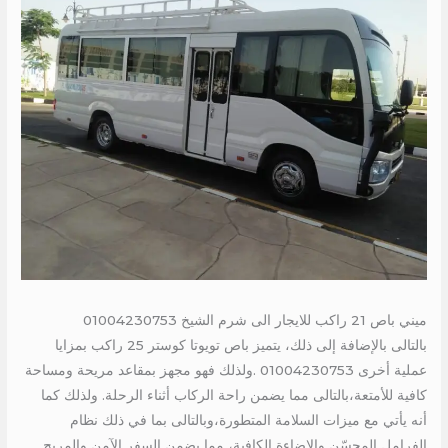
ميني باص 21 راكب للايجار الى شرم الشيخ 01004230753
بالتالى بالإضافة إلى ذلك، يتميز باص تويوتا كوستر 25 راكب بمزايا
عملية أخرى 01004230753 .ولذلك فهو مجهز بمقاعد مريحة ومساحة
كافية للأمتعة،بالتالى مما يضمن راحة الركاب أثناء الرحلة. ولذلك كما
أنه يأتي مع ميزات السلامة المتطورة،وبالتالى بما في ذلك نظام
الفرامل المحسّن والإضاءة الكافية، مما يضمن السفر الآمن والمريح