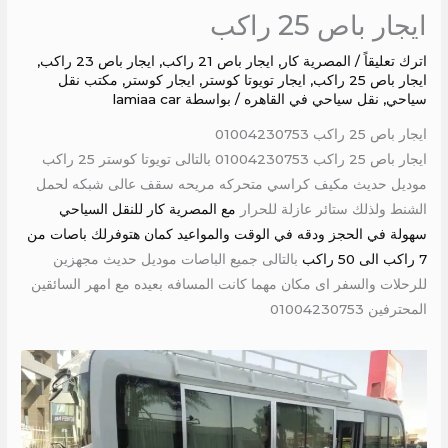
ايجار باص 25 راكب
اترك تعليقاً
/
المصرية كار
,
ايجار باص 21 راكب
,
ايجار باص 23 راكب
,
ايجار باص 25 راكب
,
ايجار تويوتا كوستر
,
ايجار كوستر
,
مكتب نقل
سياحي
,
نقل سياحي في القاهره
/ بواسطة
lamiaa car
ايجار باص 25 راكب 01004230753
ايجار باص 25 راكب 01004230753 بالتالى تويوتا كوستر 25 راكب
موديل حديث مكيف كراسي متحركه مريحه سقف عالى شبكه لحمل
الشنط ولذلك ستائر عازلة للحرار
مع المصرية كار للنقل السياحي
سهولة في الحجز ودقه في الوقت والمواعيد كمان هتوفرلك باصات من
7 راكب الى 50 راكب
بالتالى جميع الباصات موديل حديث مجهزين
للرحلات والسفر اى مكان مهما كانت المسافه بعيده مع امهر السائقين
المحترفين 01004230753