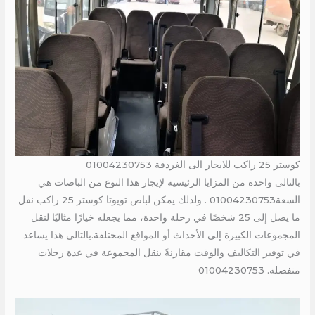
كوستر 25 راكب للايجار الى الغردقة 01004230753
بالتالى واحدة من المزايا الرئيسية لإيجار هذا النوع من الباصات هي
السعة01004230753 . ولذلك يمكن لباص تويوتا كوستر 25 راكب نقل
ما يصل إلى 25 شخصًا في رحلة واحدة، مما يجعله خيارًا مثاليًا لنقل
المجموعات الكبيرة إلى الأحداث أو المواقع المختلفة.بالتالى هذا يساعد
في توفير التكاليف والوقت مقارنةً بنقل المجموعة في عدة رحلات
منفصلة. 01004230753