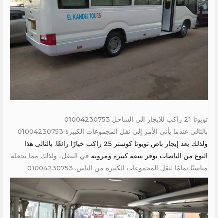
تويوتا 21 راكب للايجار الى الساحل 01004230753
بالتالى عندما يأتي الأمر إلى نقل المجموعات الكبيرة 01004230753
ولذلك يعد إيجار باص تويوتا كوستر 25 راكب خيارًا رائعًا. بالتالى هذا
النوع من الباصات يوفر سعة كبيرة ومرونة
في التنقل، ولذلك مما يجعله
مناسبًا تمامًا لنقل المجموعات الكبيرة من الناس. 01004230753