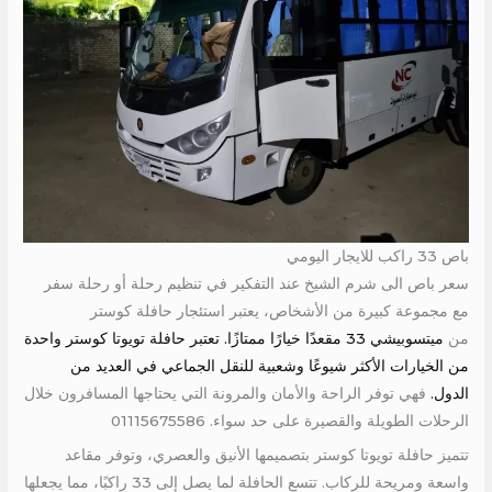
باص 33 راكب للايجار اليومي
سعر باص الى شرم الشيخ عند التفكير في تنظيم رحلة أو رحلة سفر
مع مجموعة كبيرة من الأشخاص، يعتبر استئجار حافلة كوستر
من
ميتسوبيشي 33 مقعدًا خيارًا ممتازًا. تعتبر حافلة تويوتا كوستر واحدة
من الخيارات الأكثر شيوعًا وشعبية للنقل الجماعي في العديد من
الدول.
فهي توفر الراحة والأمان والمرونة التي يحتاجها المسافرون خلال
الرحلات الطويلة والقصيرة على حد سواء. 01115675586
تتميز حافلة تويوتا كوستر بتصميمها الأنيق والعصري، وتوفر مقاعد
واسعة ومريحة للركاب. تتسع الحافلة لما يصل إلى 33 راكبًا، مما يجعلها