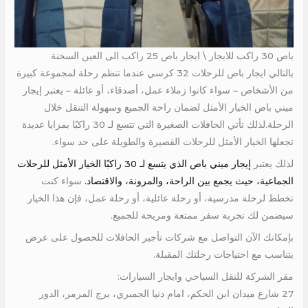
باص 30 راكب للايجار \ ايجار باص 25 راكب الى العين السخنة
بالتالي ايجار باص للرحلات 32 كرسي عندما تنظم رحلة لمجموعة كبيرة
من الأشخاص – سواء كانوا زملاء عمل، أصدقاء، أو عائلة – يعتبر إيجار
ميني باص الخيار الأمثل لضمان راحة الجميع وسهولة التنقل خلال
الرحلة.لذلك تأتي الحافلات الصغيرة التي تتسع لـ 30 راكبًا بمزايا عديدة
تجعلها الخيار الأمثل للرحلات القصيرة والطويلة على حد سواء.
لذلك يعتبر
إيجار ميني باص الذي يتسع لـ 30 راكبًا الخيار الأمثل للرحلات
الجماعية، حيث يجمع بين الراحة، والمرونة، والاقتصاد.
سواء كنت
تخطط لرحلة مدرسية، أو رحلة عائلية، أو رحلة عمل، فإن هذا الخيار
سيضمن لك تجربة سفر ممتعة ومريحة للجميع.
بإمكانك الآن التواصل مع شركات تأجير الحافلات للحصول على عرض
يتناسب مع احتياجات رحلتك المقبلة.
مقر الشركة للنقل السياحي وايجار السيارات:
27 شارع ميدان ابن الحكم، امام دنيا الجمبري، برج المرمر، الدور