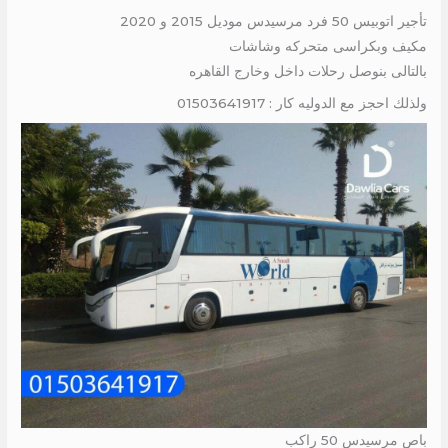
تأجير اتوبيس 50 فرد مرسيدس موديل 2015 و 2020
مكيف وبكراسى متحركه وشاشات
بالتالى بنوصل رحلات داخل وخارج القاهره
ولذلك احجز مع الدوليه كار : 01503641917
باص مرسيدس 50 راكب