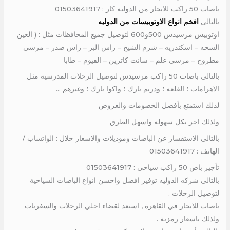
باصات 50 راكب للايجار من الدوليه كار : 01503641917
بالتالى
افخم انواع الاوتوبيسات من الدوليه
اوتوبيس مرسيدس 500و600 لتوصيل جميع المحافظات مثل : ( العين
السخه – اسكندريه – شرم الشيخ – راس البر – راس صدر – مرسى
مطروح – مرسى علم – سانت كاترين – الفيوم – طابا
بالتالى باصات 50 راكب مرسيدس لتوصيل الرحلات المدرسيه مثل
الاهرامات ؛ القلعه ؛ ودريم بارك ؛ واكوا بارك ؛ وغيرهم …
لذلك استمتع بأفضل الخصومات والعروض
ولذلك اجر بكل سهوله واسهل الطرق
بالتالى الاستفسار عن الباصات وموديلات والاسعار خلال : الواتساب /
الهاتف : 01503641917
تأجير باص 50 راكب سياحى : 01503641917
بالتالى شركه الدوليه توفير افضل واحسن انواع الباصات السياحية
لتوصيل الرحلات .
باصات للايجار في القاهرة , استعد لقضاء احلي الرحلات والسفريات
ولذلك باسعار رمزية .