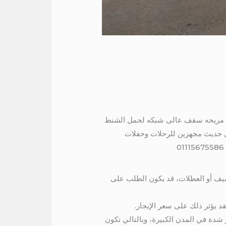
موديل حدبث مكيفه كراسي متحركه مريحه سقف عالى شبكه لحمل الشنط
ات من 7 راكب الى 50 راكب جميع الباصات موديل حديث مجهزين للرحلات وحفلات
يف أو العطلات، قد يكون الطلب على
د يؤثر ذلك على سعر الإيجار.
 شدة في المدن الكبيرة، وبالتالي تكون