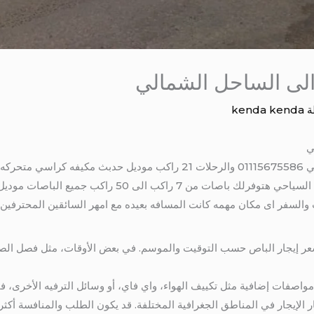
ة
kenda kenda
ايجار باص 20 راكب الى الساحل الشمالي 01115675586 والرحلات 21 راكب 
ستائر عازلة للحراره مع الدولية كار لنقل السياحي هتوفرلك باص
فر اى مكان مهمه كانت المسافه بعيده مع امهر السائقين المحترفين 01115675586
سعر إيجار الباص حسب التوقيت والموسم. في بعض الأوقات، مثل فصل الص
مواصفات إضافية مثل تكييف الهواء، واي فاي، أو وسائل الترفيه الأخرى، فق
 الإيجار في المناطق الجغرافية المختلفة. قد يكون الطلب والمنافسة أكثر