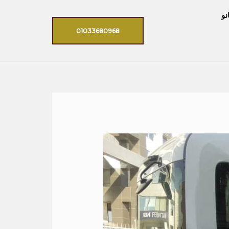
نو
01033680968