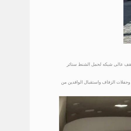
يفه كراسي متحركه مريحه سقف عالى شبكه لحمل الشنط ستائر
يل حديث مجهزين للرحلات وحفلات الزفاف واستقبال الوافدين من