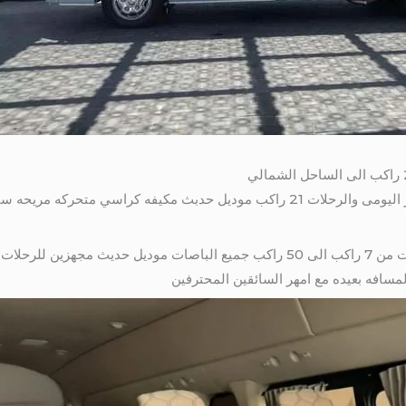
لذلك ايجار تويوتا 21 راكب كوستر للايجار اليومى والرحلات 21 راكب موديل حدبث مك
بالتالي مع لنقل السياحي هتوفرلك باصات من 7 راكب الى 50 راكب جميع الباصات مود
سافه بعيده مع امهر السائقين المحترفين