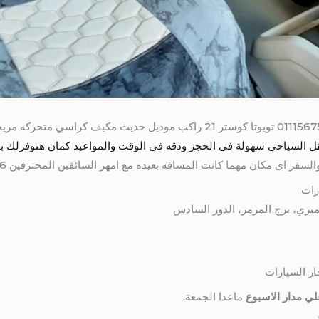
لذلك سعر ايجار كوستر 21 كرسي 01115675586 تويوتا كوستر 21 راكب موديل حد
السياحي سهولة في الحجز ودقه في الوقت والمواعيد كمان هتوفرلك باصات من 7 راكب ا
 اى مكان مهما كانت المسافه بعيده مع امهر السائقين المحترفين 01115675586
رات:
ار السيارات
ي مدار الاسبوع
ماعدا الجمعة.