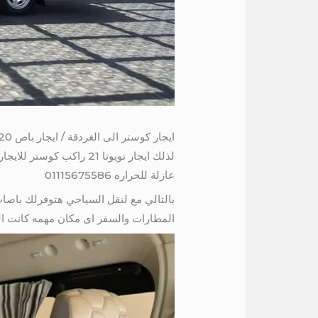
ايجار كوستر الى الغردقة / ايجار باص 20 راكب الى الساحل الشمالي
عازلة للحراره 01115675586
المطارات والسفر اى مكان مهمه كانت الم