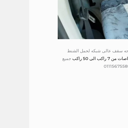
يث مكيف كراسي متحركه مريحه سقف عالى شبكه لحمل الشنط
لى 50 راكب
جميع