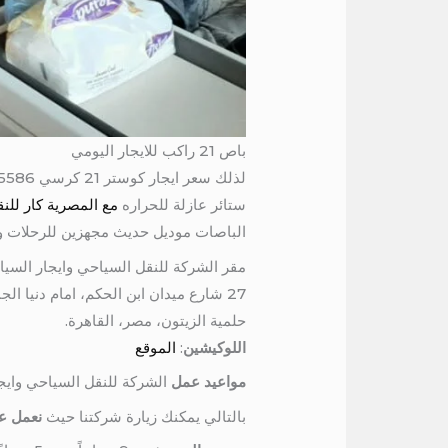
باص 21 راكب للايجار اليومي
ستائر عازلة للحراره
مع المصرية كار للنقل 
الباصات موديل حديث مجهزين للرحلات والسفر
مقر الشركة للنقل السياحي وايجار السيا
27 شارع ميدان ابن الحكم، امام دنيا الجمبري، برج المرمر، الدور السادس
حلمية الزيتون، مصر، القاهرة.
اللوكيشين
:
الموقع
مواعيد عمل
الشركة للنقل السياحي وايج
بالتالي يمكنك زيارة شركتنا حيث
نعمل عل