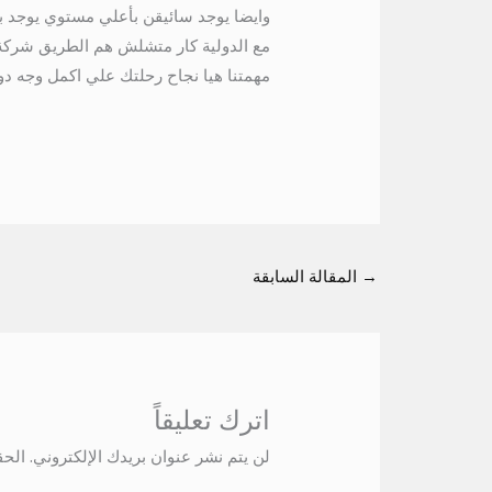
وايضا يوجد سائيقن بأعلي مستوي يوجد بها 8 كراسي ثابتة و2 كرسي متحرك 675586
مع الدولية كار متشلش هم الطريق شركة 
مهمتنا هيا نجاح رحلتك علي اكمل وجه دون ا
→
المقالة السابقة
اترك تعليقاً
لن يتم نشر عنوان بريدك الإلكتروني.
الحق