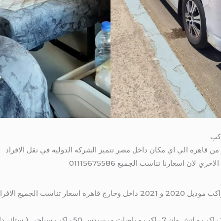
ي لان اسعارنا تناسب الجميع 01115675586
لايجار هايس ( هاي اس ) 13 راكب و 12 راكب موديل 2020 و 2021 داخل وخارج قاه