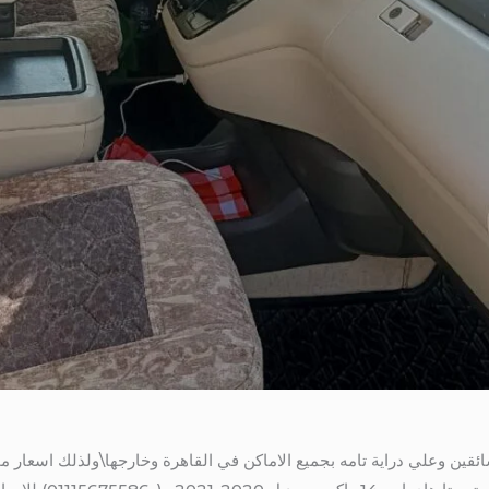
قين وعلي دراية تامه بجميع الاماكن في القاهرة وخارجها\ولذلك اسعار مم