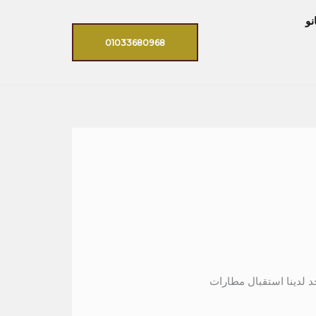
نو
01033680968
الافراد كما يوجد لدينا استقبال مطارات