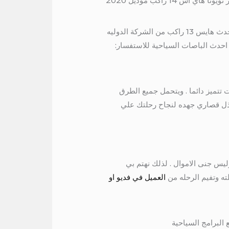
لذلك استاجر هاي اس بالسائق _ لتوصيل جميع الاماكن في مصر وبالتالي توصيل محافظات مصر _ و بالتالي اجر احدث هايس 13 راكب من الشركة الدوليه
احدث الباصات السياحية للاستفسار:
 مصرولعمل الرحلات تتميز دائما . ويتحمل جميع الطرق
ا فريق كامل يبذل قصاري جهده لنجاح رحلتك علي
ليس جنى الاموال . لذلك نهتم بي
ته وتفيم الرحله من
العميل في فديو او
البرامج السياحية