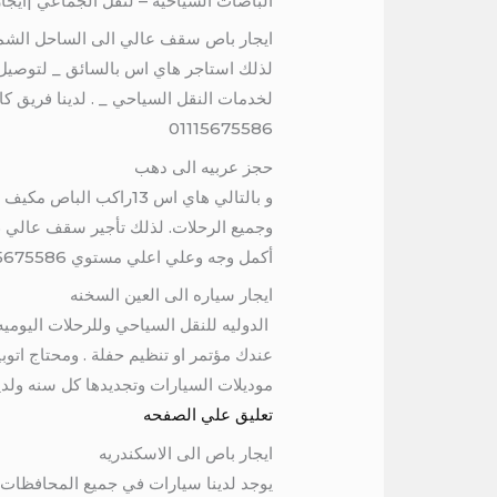
الباصات السياحية – لنقل الجماعي |ايجار تويوتا هاي اس 14 راكب بموديل 2020-2021 . (-01115675586) ل
ايجار باص سقف عالي الى الساحل الشم
لخدمات النقل السياحي _ . لدينا فريق 
01115675586
حجز عربيه الى دهب
أكمل وجه وعلي اعلي مستوي 01115675586
ايجار سياره الى العين السخنه
الدوليه للنقل السياحي وللرحلات اليوميه وتن
عندك مؤتمر او تنظيم حفلة . ومحتاج اتو
موديلات السيارات وتجديدها كل سنه ولدي
تعليق علي الصفحه
ايجار باص الى الاسكندريه
يوجد لدينا سيارات في جميع المحافظات ل