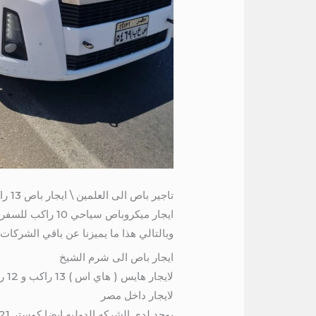
تاجير باص الى العلمين \ ايجار باص 13 راكب
ايجار ميكروباص سياحي 10 راكب للسفر من قاهره الي اي مكان داخل مصر تتميز الشركه الدوليه في نقل الافراد
وبالتالي هذا ما يميزنا عن باقي الشركات الاخر
ايجار باص الى شرم الشيخ
لايجار داخل مصر
يوجد لدي الشركه الدوليه ايضا كوستر 21 راكب و اتش وان 7 راكب و باصات مرسيدس 50 راكب سياحي ( ستائر داخل باصات – مكيف )