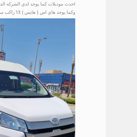
احدث موديلات كما يوجد لدي الشركه الدوليه . فان اتش وان 7 راكب موديل 0
وكما يوجد هاي اس ( هايس ) 13 راكب موديل 2020 و بالتالي ارخص سعر داخل واخرج قاهره هاي اس الشكل جديد سقف عالي