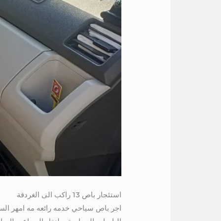
استئجار باص 13 راكب الى الغردقة
اجر باص سياحي خدمه رائعه مه امهر السائ