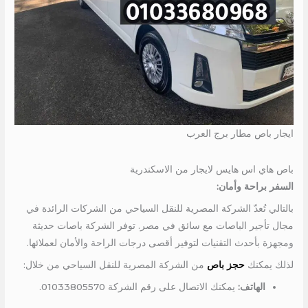
ايجار باص مطار برج العرب
باص هاي اس هايس لايجار من الاسكندرية
السفر براحة وأمان:
بالتالي تُعدّ الشركة المصرية للنقل السياحي من الشركات الرائدة في
مجال تأجير الباصات مع سائق في مصر. توفر الشركة باصات حديثة
ومجهزة بأحدث التقنيات لتوفير أقصى درجات الراحة والأمان لعملائها.
لذلك يمكنك
حجز باص
من الشركة المصرية للنقل السياحي من خلال:
الهاتف:
يمكنك الاتصال على رقم الشركة 01033805570.