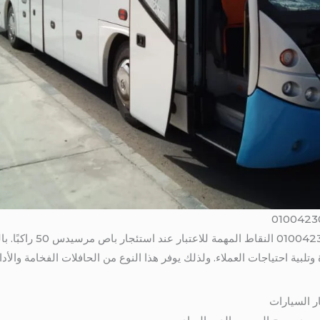
بالتالى يجب أن نناقش أيضً
لبية احتياجات العملاء. ولذلك يوفر هذا النوع من الحافلات الفخامة والأد
ر السيارات