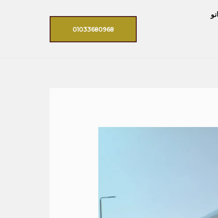
نو
01033680968