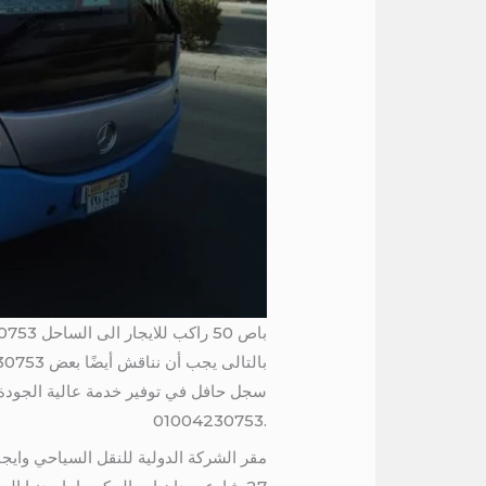
باص 50 راكب للايجار الى الساحل 01004230753
سجل حافل في توفير خدمة عالية الجودة وت
.01004230753
مقر الشركة الدولية للنقل السياحي وايجا