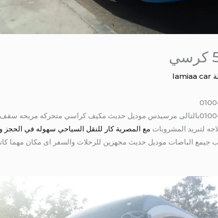
ة
lamiaa car
ايجار باص سياحي 50 كرسي 01004230753بالتالى مرسيدس موديل حديث مكيف كراسي متحركه
جه لتبريد المشروبات
مع المصرية كار للنقل السياحي سهوله في الحجز و
لك باصات من 7 راكب الى 50 راكب جيمع الباصات موديل حديث مجهزين للرحلات والسفر اى مكان 