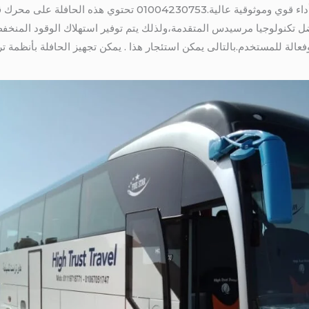
بالتالى تتميز حافلة مرسيدس 50 راكبًا بأداء قوي وموثوقية عالية.3
فضل تكنولوجيا مرسيدس المتقدمة،ولذلك يتم توفير استهلاك الوقود المنخف
وفعالة للمستخدم.بالتالى يمكن استئجار هذا . يمكن تجهيز الحافلة بأنظمة