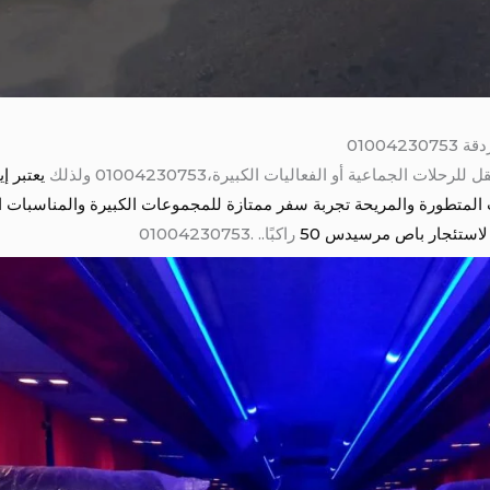
ات الجماعية أو الفعاليات الكبيرة،01004230753 ولذلك
لات المتطورة والمريحة تجربة سفر ممتازة للمجموعات الكبيرة والمناسبات ا
استئجار باص مرسيدس 50
راكبًا.. .01004230753