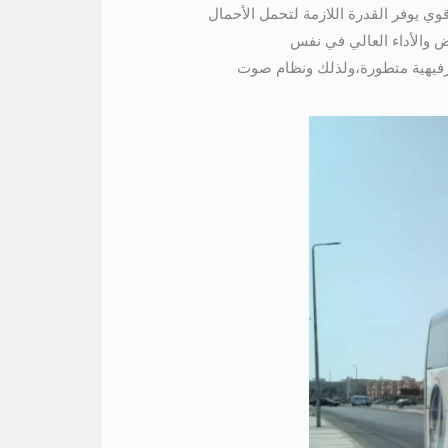
0100423075 تحتوي هذه الحافلة على محرك قوي يوفر القدرة اللازمة لتحمل الأحمال
ض والأداء العالي في نفس
 ترفيهية متطورة،ولذلك ونظام صوت