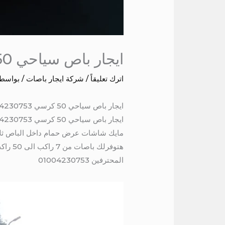
ايجار باص سياحي 50 كرسي
اترك تعليقاً
/
شركة ايجار باصات
/ بواسط
ايجار باص سياحي 50 كرسي 01004230753
مايك شاشات عرض حمام داخل الباص ثلا
هتوفر
المحترفين 01004230753