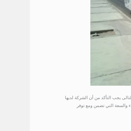
ا بعض 01004230753 النقاط المهمة للاعتبار عند استئجار باص مرسيدس 50 راكبًا. بالتالى يجب التأكد من أن الشركة لديها
اء والسعة التي تضمن ومع توفر