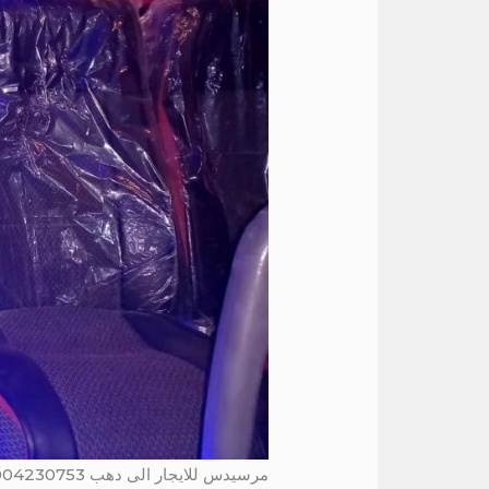
مرسيدس للايجار الى دهب 01004230753