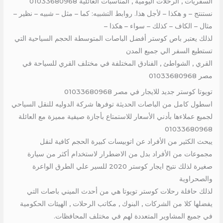
السفريات , الرحلات اليومية , المناسبات العائلية 01033680968
نستنتج – و هكذا – لأجل هذا. روابط التشبيه: كما – مثل – شبيه – نظير –
مثال – الكاف – كذلك – سواء – هكذا –
لذلك يعتبر باص كوستر أفضل الباصات المتوسطة الحجم السياحية التي
تستطيع السفر الي جميع المدن
القري , الشواطئ , الفنادق المختلفة في مختلف القري للسياحة في
مصر 01033680968
تويوتا كوستر جديد للايجار في مصر 01033680968
اسطول كامل من الباصات الحديثة توفرها شركة الدوليه للنقل السياحي
لجميع عملاءها بأدني الأسعار للاستمتاع بأجازة صيفية مميزة مع العائلة
01033680968
يبحث الكثير من الأفراد عن اتوبيسات كبيرة الحجم كافية لنقل
مجموعات من الأفراد بدل من الاضطرار لاستخدام أكثر من سيارة
صغيرة لذلك نتيح ايجار كوستر 2020 للسير علي الطرق الواعرة
والصحراوية
لذلك حافلة رحلات كوستر تويوتا هي من أحدث الميني باصات التي
يفضلها كلا من الشركات , البنوك , مكاتب الرحلات , الهيئات الحكومية
في جميع المشاوير المتعددة لهم في مختلف المحافظات.