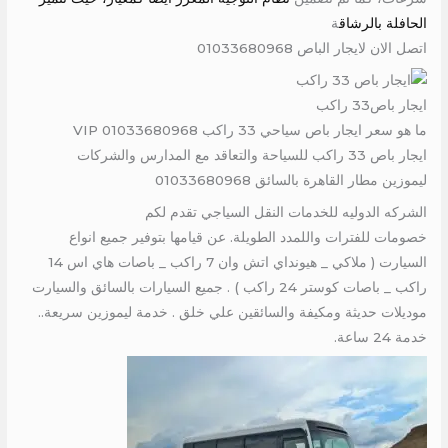
الحافلة بالرشاق
ة
اتصل الان لايجار الباص 01033680968
ايجار باص33 راكب
ما هو سعر ايجار باص سياحي 33 راكب VIP 01033680968
ايجار باص 33 راكب للسياحة والتعاقد مع المدارس والشركات
ليموزين مطار القاهرة بالسائق 01033680968
الشركه الدوليه للخدمات النقل السياجي تقدم لكم
خصومات للفترات واللمدد الطويلة. عن قيامها بتوفير جميع انواع
السيارت ( ملاكي _ هيونداي اتش وان 7 راكب _ باصات هاي اس 14
راكب _ باصات كوستر 24 راكب ) . جميع السيارات بالسائق والسيارت
موديلات حديثة ومكيفة والسائقين علي خلق . خدمة ليموزين سريعة..
خدمة 24 ساعة.