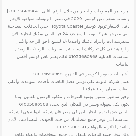
لمزيد من المعلومات والحجز من خلال الرقم التالي : 01033680968 |
واتساب .سعر باص كوستر 2020 في مصر , اتوبيسات سياحية للايجار
بأقل الأسعار تويوتا كوستر Toyota Coaster احدي الحافلات السياحية
التي تطرحها شركة تويوتا لتسع عدد 24 فر بالتالي يمكنك ايجارها الان
لسفريتك انت وأفراد عائلتك وأصدقاءك للتمتع بأجوا الراحة والأمان
والرفاهية في كل تحركاتك السياحية , السفريات , الرحلات اليومية ,
المناسبات العائلية 01033680968 لذلك يعتبر باص كوستر أفضل
الباصات
تأجير باصات تويوتا كوستر في القاهرة. 01033680968
تعمل شركة الدوليه علي توفير افضل الباصات بأحدث الموديلات وأعلي
الفئات لضمان راحة عملاءنا
توفير سائقين ملمين بجميع الطرقات وامكانية الوصول للعميل اينما
يكون بكل سهولة ويسر في المكان الذي يحدده 01033680968
بالتالي عندما تقوم بايجار باص في مصر فان شركة الدوليه هي الشركة
المناسبة التي توفر جميع متطلباتك من حيث الجودة , المصداقية , الأمان
, الثقة , الالتزام بالمواعيد 01033680968
لذلك نوفر جميع الباصات للتنقل الي جميع المحافظات والقيام بكافة