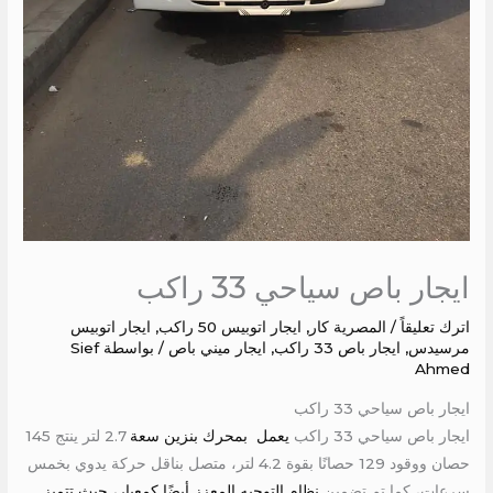
ايجار باص سياحي 33 راكب
اترك تعليقاً
/
المصرية كار
,
ايجار اتوبيس 50 راكب
,
ايجار اتوبيس
مرسيدس
,
ايجار باص 33 راكب
,
ايجار ميني باص
/ بواسطة
Sief
Ahmed
ايجار باص سياحي 33 راكب
ايجار باص سياحي 33 راكب
يعمل بمحرك بنزين سعة
2.7 لتر ينتج 145
حصان ووقود 129 حصانًا بقوة 4.2 لتر، متصل بناقل حركة يدوي بخمس
سرعات، كما تم تضمين
نظام التوجيه المعزز أيضًا كمعيار، حيث تتميز