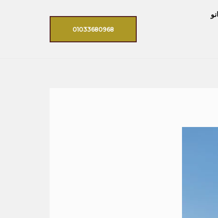
نو
01033680968