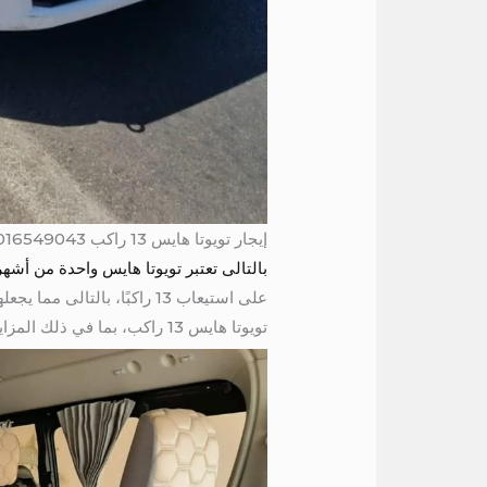
إيجار تويوتا هايس 13 راكب 01016549043 / ايجار باص سياحي 13 راكب
بالتالى تعتبر تويوتا هايس واحدة من أش
على استيعاب 13 راكبًا، بال
تويوتا هايس 13 راكب، بما في ذلك المزايا، والأسعار، والنصائح لاختيار الخدمة المناسبة.