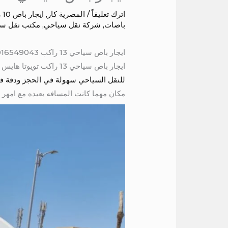
اترك تعليقاً
/
المصرية كار
,
ايجار باص 10 راكب
باصات
,
شركة نقل سياحي
,
مكتب نقل س
ايجار باص سياحي 13 راكب 01016549043
ايجار باص سياحي 13 راكب تويوتا هايس موديل حديث مكيف كراسي متحركه مريحه سقف عالى شبكه لحمل الشنط ستائر عازلة للحراره
للنقل السياحي سهولة في الحجز ودقة في الوقت و
مكان مهما كانت المسافه بعيده مع امهر 