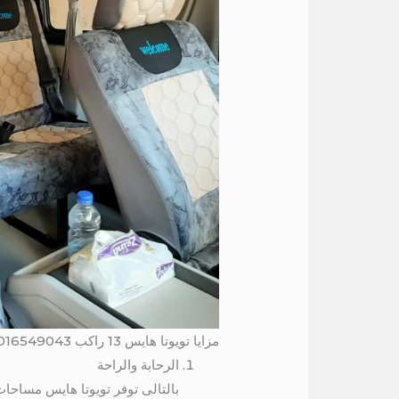
مزايا تويوتا هايس 13 راكب 01016549043 / ايجار باص سياحي 13 راكب
الرحابة والراحة
بالتالى توفر تويوتا هايس مساحا