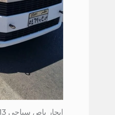
ايجار باص سياحي 13 راكب