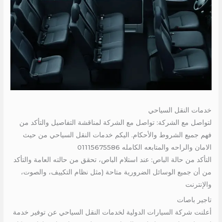
خدمات النقل السياحي
لتواصل مع الشركة: تواصل مع الشركة لمناقشة التفاصيل والتأكد من
فهم جميع الشروط والأحكام. اليكم خدمات النقل السياحي من حيث
الامان والراحه والمتابعه الكامله 01115675586
التأكد من حالة الباص: عند استلام الباص، تحقق من حالته العامة والتأكد
من أن جميع الوسائل الضرورية متاحة (مثل نظام التكييف، والصوت،
والإنترنت
تاجير باصات
أعلنت شركة السيارات الدولية لخدمات النقل السياحي عن توفير خدمة