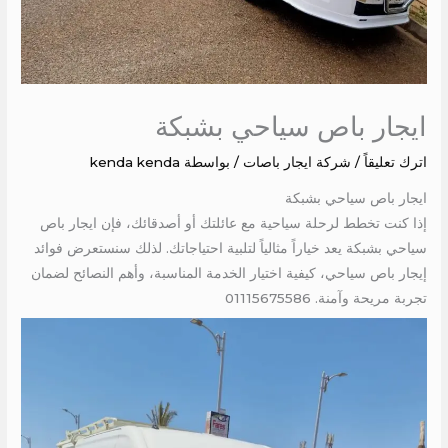
ايجار باص سياحي بشبكة
اترك تعليقاً
/
شركة ايجار باصات
/ بواسطة
kenda kenda
ايجار باص سياحي بشبكة
إذا كنت تخطط لرحلة سياحية مع عائلتك أو أصدقائك، فإن ايجار باص
سياحي بشبكة يعد خياراً مثالياً لتلبية احتياجاتك. لذلك سنستعرض فوائد
إيجار باص سياحي، كيفية اختيار الخدمة المناسبة، وأهم النصائح لضمان
تجربة مريحة وآمنة. 01115675586