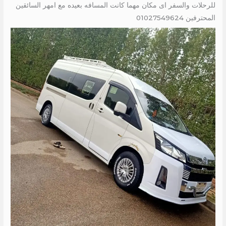
للرحلات والسفر اى مكان مهما كانت المسافه بعيده مع امهر السائقين
المحترفين 01027549624