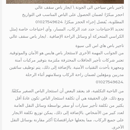
تاجير باص سياحي الى الجونة \ ايجار باص سقف عالي
احجز مبكرًا: لضمان الحصول على الباص المناسب في التواريخ
المطلوبة، يُفضل إجراء الحجز مبكرًا. 01027549624
تحديد الاحتياجات: حدد عدد الركاب، المسار، وأي احتياجات خاصة (مثل
الكراسي المتحركة أو وسائل الراحة الإضافية . ايجار باص سقف عالي
تاجير باص هاي اس الى سيوة
من الجوانب المهمة الأخرى لاستئجار باص هايس هو الأمان والموثوقية.
تعتبر شركات تأجير الحافلات المحترفة ملتزمة بتوفير مركبات آمنة
ومجهزة بأحدث التقنيات الأمنية. بالإضافة إلى ذلك، يتم توظيف سائقين
مدربين ومؤهلين لضمان راحة الركاب وسلامتهم أثناء الرحلة
.01027549624
من الناحية التكلفية، قد يعتقد البعض أن استئجار الباص الصغير مكلفًا.
ومع ذلك، فإن الحقيقة هي أن تكلفة استئجار الباص تكون عادةً أقل
بكثير من تكلفة تأجير سيارات أو سفر بواسطة وسائل النقل العامة
لعدد كبير من الأشخاص. بالإضافة إلى ذلك، يمكن توزيع تكلفة الايجار
على جميع الركاب، مما يجعلها خياراقتصاديًا أكثر مقارنة بوسائل النقل
الأخرى.