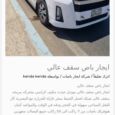
ايجار باص سقف عالي
اترك تعليقاً
/
شركة ايجار باصات
/ بواسطة
kenda kenda
ايجار باص سقف عالي
ايجار باص سقف عالي موديل حيدث مكيف كراسي متحركه مريحه
سقف عالى شبكه لحمل الشنط ستئر عازلة للحراره مع المصرية كار
للنقل السياحي سهولة في الحجز ودقه في الوقت والمواعيد كمان
هتوفرلك باصات من 7 راكب الى 50 راكب جميع البصاات مجهزين